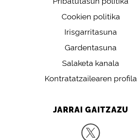
Pribatutasun politika
Cookien politika
Irisgarritasuna
Gardentasuna
Salaketa kanala
Kontratatzailearen profila
JARRAI GAITZAZU