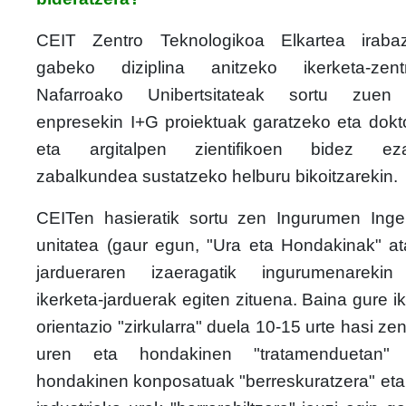
CEIT Zentro Teknologikoa Elkartea irabaz
gabeko diziplina anitzeko ikerketa-zen
Nafarroako Unibertsitateak sortu zuen
enpresekin I+G proiektuak garatzeko eta dokt
eta argitalpen zientifikoen bidez eza
zabalkundea sustatzeko helburu bikoitzarekin.
CEITen hasieratik sortu zen Ingurumen Ingen
unitatea (gaur egun, "Ura eta Hondakinak" at
jardueraren izaeragatik ingurumenarekin
ikerketa-jarduerak egiten zituena. Baina gure i
orientazio "zirkularra" duela 10-15 urte hasi zen
uren eta hondakinen "tratamenduetan" ik
hondakinen konposatuak "berreskuratzera" eta 