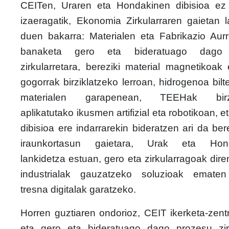
CEITen, Uraren eta Hondakinen dibisioa ez
izaeragatik, Ekonomia Zirkularraren gaietan 
duen bakarra: Materialen eta Fabrikazio Aurr
banaketa gero eta bideratuago dago
zirkularretara, bereziki material magnetikoak
gogorrak birziklatzeko lerroan, hidrogenoa bilt
materialen garapenean, TEEHak birzi
aplikatutako ikusmen artifizial eta robotikoan, e
dibisioa ere indarrarekin bideratzen ari da ber
iraunkortasun gaietara, Urak eta Hond
lankidetza estuan, gero eta zirkularragoak dir
industrialak gauzatzeko soluzioak ematen
tresna digitalak garatzeko.
Horren guztiaren ondorioz, CEIT ikerketa-zent
eta gero eta bideratuago dago prozesu zir