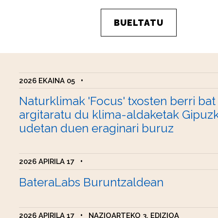
BUELTATU
2026 EKAINA 05
•
Naturklimak 'Focus' txosten berri bat
argitaratu du klima-aldaketak Gipuz
udetan duen eraginari buruz
2026 APIRILA 17
•
BateraLabs Buruntzaldean
2026 APIRILA 17
•
NAZIOARTEKO 3. EDIZIOA