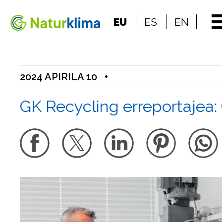
Indize nagusira jo
EU
ES
EN
Edukietara jo
2024 APIRILA 10
•
GK Recycling erreportajea: