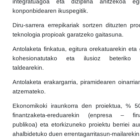
integratuagoa eta diziplina anitzekoa e
konponbidearen ikuspegitik.
Diru-sarrera errepikariak sortzen dituzten pr
teknologia propioak garatzeko gaitasuna.
Antolaketa finkatua, egitura orekatuarekin eta 
kohesionatutako eta ilusioz beteriko p
taldearekin.
Antolaketa erakargarria, piramidearen oinarria
atzemateko.
Ekonomikoki iraunkorra den proiektua, % 
finantzaketa-ereduarekin (enpresa – fin
publikoa) eta etorkizuneko proiektu berriei au
ahalbidetuko duen errentagarritasun-mailarekin