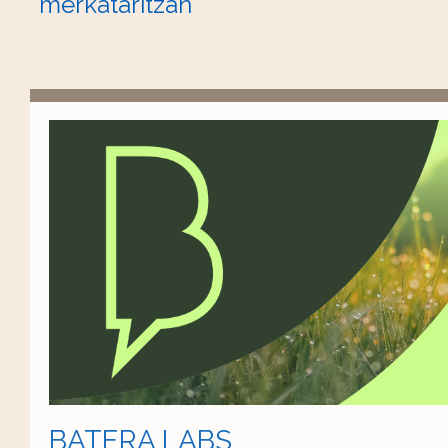
merkataritzan
BATERA LABS