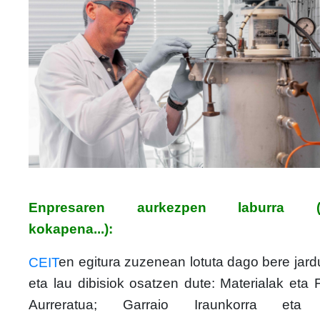
Enpresaren aurkezpen laburra (ja
kokapena...):
CEIT
en egitura zuzenean lotuta dago bere jard
eta lau dibisiok osatzen dute: Materialak eta 
Aurreratua; Garraio Iraunkorra eta 