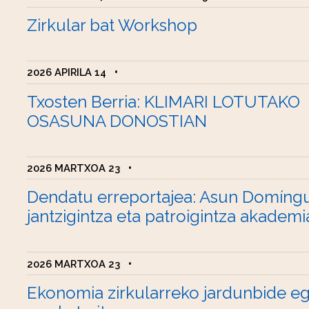
Zirkular bat Workshop
2026 APIRILA 14
•
Txosten Berria: KLIMARI LOTUTAKO
OSASUNA DONOSTIAN
2026 MARTXOA 23
•
Dendatu erreportajea: Asun Domíng
jantzigintza eta patroigintza akademi
2026 MARTXOA 23
•
Ekonomia zirkularreko jardunbide e