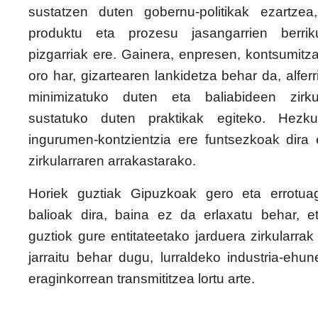
sustatzen duten gobernu-politikak ezartzea
produktu eta prozesu jasangarrien berrik
pizgarriak ere. Gainera, enpresen, kontsumitza
oro har, gizartearen lankidetza behar da, alferr
minimizatuko duten eta baliabideen zirku
sustatuko duten praktikak egiteko. Hezk
ingurumen-kontzientzia ere funtsezkoak dira
zirkularraren arrakastarako.
Horiek guztiak Gipuzkoak gero eta errotua
balioak dira, baina ez da erlaxatu behar, et
guztiok gure entitateetako jarduera zirkularrak
jarraitu behar dugu, lurraldeko industria-eh
eraginkorrean transmititzea lortu arte.