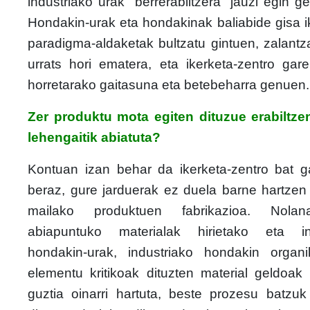
industriako urak "berrerabiltzera" jauzi egin 
Hondakin-urak eta hondakinak baliabide gisa 
paradigma-aldaketak bultzatu gintuen, zalantz
urrats hori ematera, eta ikerketa-zentro gare
horretarako gaitasuna eta betebeharra genuen.
Zer produktu mota egiten dituzue erabiltz
lehengaitik abiatuta?
Kontuan izan behar da ikerketa-zentro bat ga
beraz, gure jarduerak ez duela barne hartzen 
mailako produktuen fabrikazioa. Nolan
abiapuntuko materialak hirietako eta in
hondakin-urak, industriako hondakin organ
elementu kritikoak dituzten material geldoak 
guztia oinarri hartuta, beste prozesu batzuk