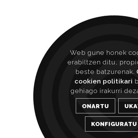
Web gune honek co
erabiltzen ditu, prop
beste batzurenak.
cookien politikari
b
gehiago irakurri dez