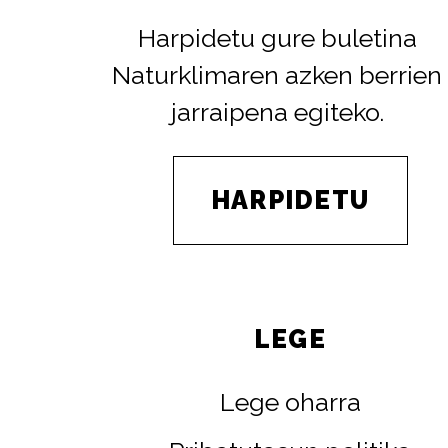
Harpidetu gure buletina
Naturklimaren azken berrien
jarraipena egiteko.
HARPIDETU
LEGE
Lege oharra