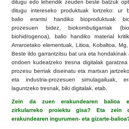
ditugu edo lehendik zeuden beste batzuk opt
ditugu intereseko produktuak lortzeko: ur bi
balio erantsi handiko bioproduktuak bio
prozesuen bidez, biokombutigarriak (bio
biohidrogenoa), balio handiko material kriti
Arraroetako elementuak, Litioa, Kobaltoa, Mg, 
Beste ildo garrantzitsu bat ura eta hondakinak 
ondoen kudeatzeko tresna digitalak garatzea 
prozesu berriak diseinatu eta martxan jartzeko 
eta industria-prozesuen simulagailuak, er
laguntzeko tresnak, biki digitalak, etab.
Zein da zuen erakundearen balioa e
zirkularreko proiektu gisa? Eta zein
erakundearen ingurumen- eta gizarte-balioa