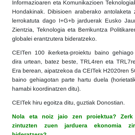
Informazioaren eta Komunikazioen Teknologiak
Hondakinak. Dibisioen araberako antolaketa
lerrokatuta dago I+G+b jarduerak Eusko Jaurl
Zientzia, Teknologia eta Berrikuntza Politikar
globalei erantzutera bideratzeko.
CEITen 100 ikerketa-proiektu baino gehiago
dira urtean, batez beste, TRL4ren eta TRL7re
Era berean, aipatzekoa da CEITek H2020ren 50
baino gehiagotan parte hartu duela (horietat
hamabi koordinatzen ditu).
CEITek hiru egoitza ditu, guztiak Donostian.
Nola eta noiz jaio zen proiektua? Zerk 
zintuzten zuen jarduera ekonomia zirk
bideratzera?