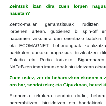
Zeintzuk izan dira zuen lorpen nagus
hauetan?
Zentro-mailan garrantzitsuak iruditzen 
lorpenen artean, gutxienez bi spin-off er
nabarmen zirkularra den orientazio batekin
eta ECOMAGNET. Lehenengoak katalizatzai
partikulen aurkako iragazkiak birziklatzen dit
Paladio eta Rodio lortzeko. Bigarrenaren
NdFeB-ren iman iraunkorrak birziklatzean oinarr
Zuen ustez, zer da beharrezkoa ekonomia zi
oro har, sendotzeko; eta Gipuzkoan, berezik
Ekonomia zirkularra sendotu dadin, behar
berrerabiltzea, birziklatzea eta hondakinak 