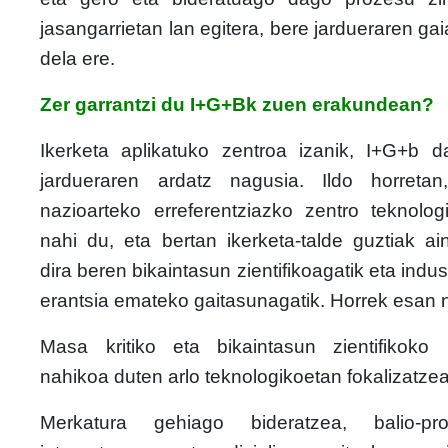
jasangarrietan lan egitera, bere jardueraren ga
dela ere.
Zer garrantzi du I+G+Bk zuen erakundean?
Ikerketa aplikatuko zentroa izanik, I+G+b 
jardueraren ardatz nagusia. Ildo horreta
nazioarteko erreferentziazko zentro teknolog
nahi du, eta bertan ikerketa-talde guztiak ai
dira beren bikaintasun zientifikoagatik eta indust
erantsia emateko gaitasunagatik. Horrek esan 
Masa kritiko eta bikaintasun zientifikoko p
nahikoa duten arlo teknologikoetan fokalizatzea
Merkatura gehiago bideratzea, balio-pr