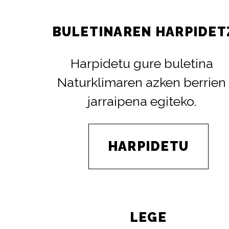
BULETINAREN HARPIDET
Harpidetu gure buletina
Naturklimaren azken berrien
jarraipena egiteko.
HARPIDETU
LEGE