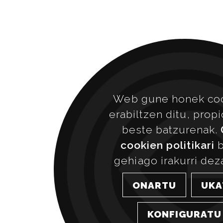
Web gune honek co
erabiltzen ditu, prop
beste batzurenak.
cookien politikari
b
gehiago irakurri dez