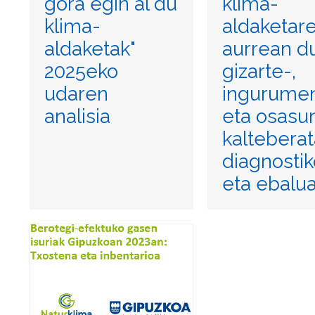
gora egin al du
klima-
klima-
aldaketar
aldaketak"
aurrean d
2025eko
gizarte-,
udaren
ingurume
analisia
eta osasu
kaltebera
diagnosti
eta ebalua