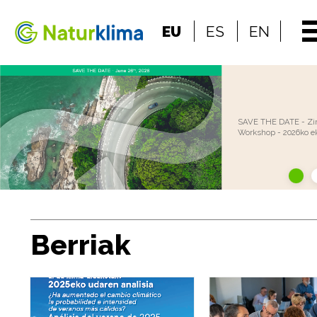
Indize nagusira jo
EU
ES
EN
Edukietara jo
SAVE THE DATE - Zir
Workshop - 2026ko e
Berriak