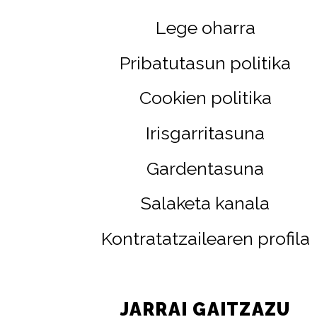
Lege oharra
Pribatutasun politika
Cookien politika
Irisgarritasuna
Gardentasuna
Salaketa kanala
Kontratatzailearen profila
JARRAI GAITZAZU