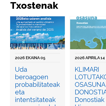
Txostenak
2026 EKAINA 05
2026 APIRILA 14
Uda
KLIMARI
beroagoen
LOTUTAK
probabilitateak
OSASUNA
eta
DONOSTIA
intentsitateak
Donostiak