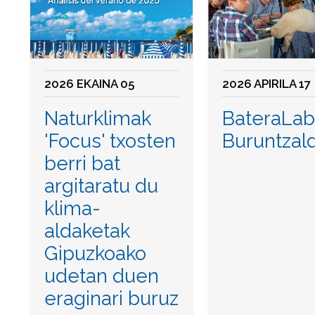
2026 EKAINA 05
2026 APIRILA 17
Naturklimak
BateraLab
'Focus' txosten
Buruntzal
berri bat
argitaratu du
klima-
aldaketak
Gipuzkoako
udetan duen
eraginari buruz