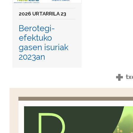
2026 URTARRILA 23
Berotegi-
efektuko
gasen isuriak
2023an
+
tx