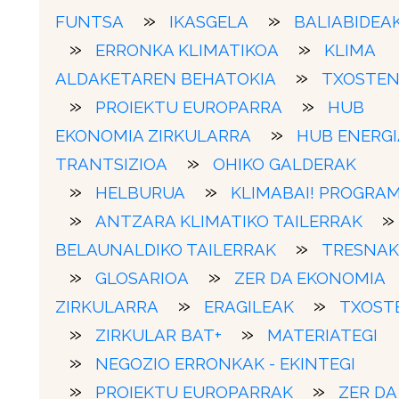
FUNTSA
IKASGELA
BALIABIDEA
ERRONKA KLIMATIKOA
KLIMA
ALDAKETAREN BEHATOKIA
TXOSTE
PROIEKTU EUROPARRA
HUB
EKONOMIA ZIRKULARRA
HUB ENERGI
TRANTSIZIOA
OHIKO GALDERAK
HELBURUA
KLIMABAI! PROGRA
ANTZARA KLIMATIKO TAILERRAK
BELAUNALDIKO TAILERRAK
TRESNAK
GLOSARIOA
ZER DA EKONOMIA
ZIRKULARRA
ERAGILEAK
TXOST
ZIRKULAR BAT+
MATERIATEGI
NEGOZIO ERRONKAK - EKINTEGI
PROIEKTU EUROPARRAK
ZER DA