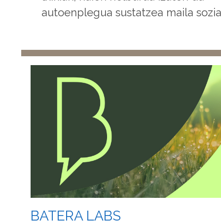
autoenplegua sustatzea maila sozia
BATERA LABS