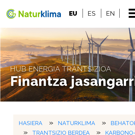
Indize nagusira jo
EU
ES
EN
Edukietara jo
HUB ENERGIA TRANTSIZIOA
Finantza jasangarr
HASIERA
NATURKLIMA
BEHATO
TRANTSIZIO BERDEA
KARBONO