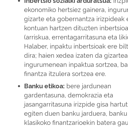
Inbertsio sozialki arduratsua:
irizp
ekonomiko hertsiez gainera, ingur
gizarte eta gobernantza irizpideak 
kontuan hartzen dituzten inbertsio
(arriskua, errentagarritasuna eta liki
Halaber, inpaktu inbertsioak ere bil
dira; haien xedea izaten da gizarte
ingurumenean inpaktua sortzea, ba
finantza itzulera sortzea ere.
Banku etikoa:
bere jardunean
gardentasuna, demokrazia eta
jasangarritasuna irizpide gisa hartut
egiten duen banku jarduera, banku
klasikoko finantzarioekin batera ga