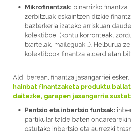
Mikrofinantzak:
oinarrizko finantza
zerbitzuak eskaintzen dizkie finant
bazterkeria izateko arriskuan daud
kolektiboei (kontu korronteak, zor
txartelak, maileguak...). Helburua ze
kolektibook finantza alderdietan bil
Aldi berean, finantza jasangarriei esker,
hainbat finantzaketa produktu balia
daitezke, garapen jasangarria susta
Pentsio eta inbertsio funtsak:
inber
partikular talde baten ondareareki
ostutako inbertsio eta aurrezki tres