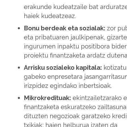
erakunde kudeatzaile bat arduratz
haiek kudeatzeaz.
Bonu berdeak eta sozialak:
zor pub
eta pribatuaren jaulkipenak, gizart
ingurumen inpaktu positibora bide
proiektu finantzaketa ardatz dutena
Arrisku sozialeko kapitala:
kotizatu
gabeko enpresetara jasangarritasu
irizpidez egindako inbertsioak.
Mikrokredituak:
ekintzailetzarako 
finantzaketa eskuratzeko zailtasuna
dituzten negozioak garatzeko kredi
txikiak; haien helburua izaten da