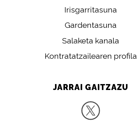
Irisgarritasuna
Gardentasuna
Salaketa kanala
Kontratatzailearen profila
JARRAI GAITZAZU