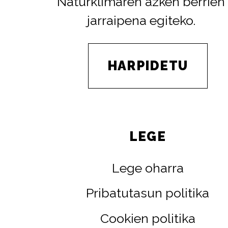
Naturklimaren azken berrien
jarraipena egiteko.
HARPIDETU
LEGE
Lege oharra
Pribatutasun politika
Cookien politika