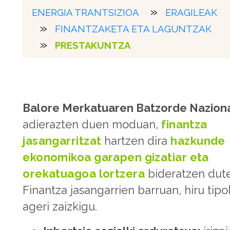
ENERGIA TRANTSIZIOA
ERAGILEAK
FINANTZAKETA ETA LAGUNTZAK
PRESTAKUNTZA
Balore Merkatuaren Batzorde Nazion
adierazten duen moduan,
finantza
jasangarritzat
hartzen dira
hazkunde
ekonomikoa garapen gizatiar eta
orekatuagoa lortzera
bideratzen dut
Finantza jasangarrien barruan, hiru tipo
ageri zaizkigu.