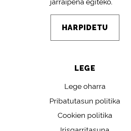
jarraipena egiteko.
HARPIDETU
LEGE
Lege oharra
Pribatutasun politika
Cookien politika
Irisgarritasuna