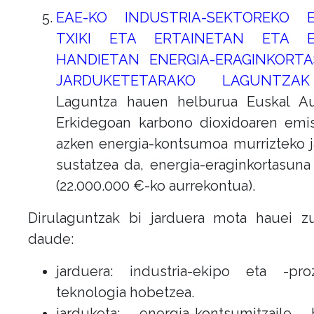
EAE-KO INDUSTRIA-SEKTOREKO 
TXIKI ETA ERTAINETAN ETA E
HANDIETAN ENERGIA-ERAGINKORT
JARDUKETETARAKO LAGUNTZAK 
Laguntza hauen helburua Euskal A
Erkidegoan karbono dioxidoaren emis
azken energia-kontsumoa murrizteko 
sustatzea da, energia-eraginkortasun
(22.000.000 €-ko aurrekontua).
Dirulaguntzak bi jarduera mota hauei z
daude:
jarduera: industria-ekipo eta -pro
teknologia hobetzea.
jarduketa: energia-kontsumitzaile h