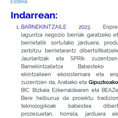
Esteka.
Indarrean:
BARNEKINTZAILE 2023.
Enprese
laguntza negozio berriak garatzeko e
berrietatik sortutako jarduera, pro
zerbitzu berrietarantz dibertsifikatze
Jaurlaritzak eta SPRIk zuzentze
Barnekintzailetza Babesteko 
ekintzaileen ekosistemara eta enp
zuzentzen da, Arabako eta
Gipuzkoako
BIC Bizkaia Ezkerraldearen eta BEAZ
Bere helburua da proiektu tradizion
teknologikoak babestea dibertsi
prozesuetan, horrela, jarduera e