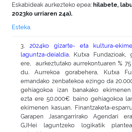
Eskabideak aurkezteko epea:
hilabete, lab
2023ko urriaren 24a).
Esteka.
3.
2024ko gizarte- eta kultura-ekime
laguntza-deialdia.
Kutxa Fundazioak, 
ere, aurkeztutako aurrekontuaren % 7
du. Aurrekoa gorabehera, Kutxa Fu
emandako zenbatekoa ezingo da 20.00
gehiagokoa izan banakako ekimenen
ezta ere 50.000€ baino gehiagokoa la
ekimenen kasuan. Finantzaketa-esparr
Garapen Jasangarrirako Agendari era
GJHei laguntzeko logikatik plantea