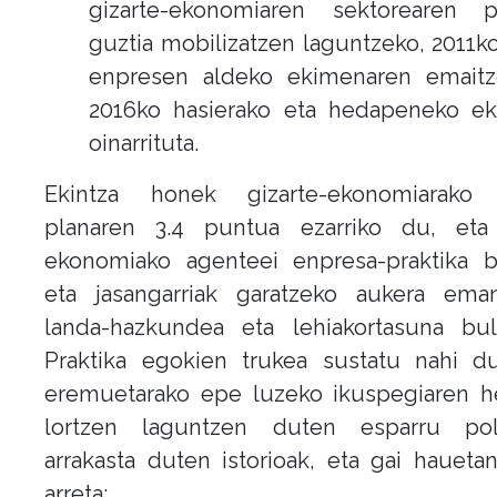
gizarte-ekonomiaren sektorearen po
guztia mobilizatzen laguntzeko, 2011ko
enpresen aldeko ekimenaren emaitz
2016ko hasierako eta hedapeneko e
oinarrituta.
Ekintza honek gizarte-ekonomiarako 
planaren 3.4 puntua ezarriko du, eta 
ekonomiako agenteei enpresa-praktika be
eta jasangarriak garatzeko aukera ema
landa-hazkundea eta lehiakortasuna bult
Praktika egokien trukea sustatu nahi du
eremuetarako epe luzeko ikuspegiaren h
lortzen laguntzen duten esparru poli
arrakasta duten istorioak, eta gai hauetan
arreta: