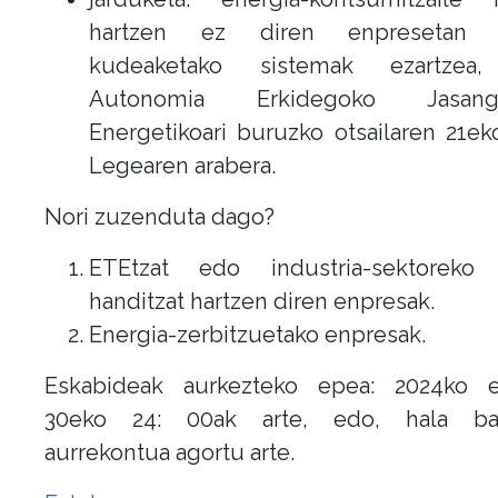
hartzen ez diren enpresetan e
kudeaketako sistemak ezartzea,
Autonomia Erkidegoko Jasangar
Energetikoari buruzko otsailaren 21e
Legearen arabera.
Nori zuzenduta dago?
ETEtzat edo industria-sektoreko
handitzat hartzen diren enpresak.
Energia-zerbitzuetako enpresak.
Eskabideak aurkezteko epea: 2024ko e
30eko 24: 00ak arte, edo, hala bad
aurrekontua agortu arte.