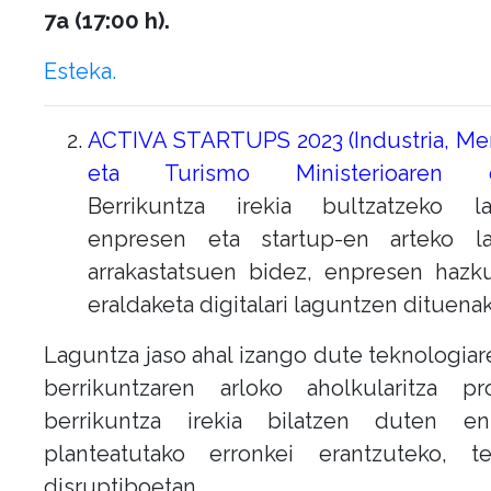
7a (17:00 h).
Esteka.
ACTIVA STARTUPS 2023 (Industria, Mer
eta Turismo Ministerioaren dei
Berrikuntza irekia bultzatzeko la
enpresen eta startup-en arteko la
arrakastatsuen bidez, enpresen hazk
eraldaketa digitalari laguntzen dituenak
Laguntza jaso ahal izango dute teknologiar
berrikuntzaren arloko aholkularitza pro
berrikuntza irekia bilatzen duten en
planteatutako erronkei erantzuteko, te
disruptiboetan