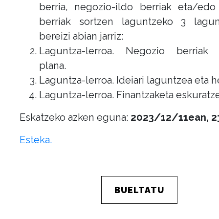
berria, negozio-ildo berriak eta/ed
berriak sortzen laguntzeko 3 lagunt
bereizi abian jarriz:
Laguntza-lerroa. Negozio berriak 
plana.
Laguntza-lerroa. Ideiari laguntzea eta h
Laguntza-lerroa. Finantzaketa eskuratze
Eskatzeko azken eguna:
2023/12/11ean, 2
Esteka.
BUELTATU