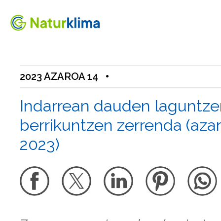
Indize nagusira jo
Edukietara jo
2023 AZAROA 14
•
Indarrean dauden laguntze
berrikuntzen zerrenda (aza
2023)