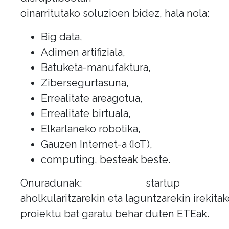
oinarritutako soluzioen bidez, hala nola:
Big data,
Adimen artifiziala,
Batuketa-manufaktura,
Zibersegurtasuna,
Errealitate areagotua,
Errealitate birtuala,
Elkarlaneko robotika,
Gauzen Internet-a (IoT),
computing, besteak beste.
Onuradunak: startup 
aholkularitzarekin eta laguntzarekin irekita
proiektu bat garatu behar duten ETEak.