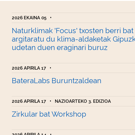
2026 EKAINA 05
•
Naturklimak 'Focus' txosten berri bat
argitaratu du klima-aldaketak Gipuz
udetan duen eraginari buruz
2026 APIRILA 17
•
BateraLabs Buruntzaldean
2026 APIRILA 17
•
NAZIOARTEKO 3. EDIZIOA
Zirkular bat Workshop
2026 APIRILA 14
•