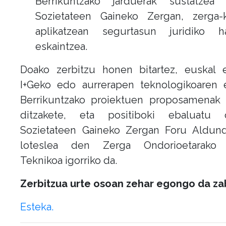
Berrikuntzako jarduerak sustatzea
Sozietateen Gaineko Zergan, zerga-k
aplikatzean segurtasun juridiko h
eskaintzea.
Doako zerbitzu honen bitartez, euskal 
I+Geko edo aurrerapen teknologikoaren 
Berrikuntzako proiektuen proposamenak 
ditzakete, eta positiboki ebaluatu 
Sozietateen Gaineko Zergan Foru Aldund
loteslea den Zerga Ondorioetarako 
Teknikoa igorriko da.
Zerbitzua urte osoan zehar egongo da zab
Esteka.