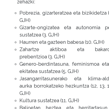
zehazki:
Pobrezia, gizarteratzea eta bizikidetza (
GJH)
Gizarte-ongizatea eta autonomia pe
sustatzea (3. GJH)
Haurren eta gazteen babesa (10. GJH)
Zahartze aktiboa eta bakard
prebentzioa (3. GJH)
Genero-berdintasuna, feminismoa eta
ekitatea sustatzea (5. GJH)
Jasangarritasunerako eta klima-ald
aurka borrokatzeko hezkuntza (12, 13, 1
GJH)
Kultura sustatzea (11. GJH)
Balioetan heztea eta herritartasun 