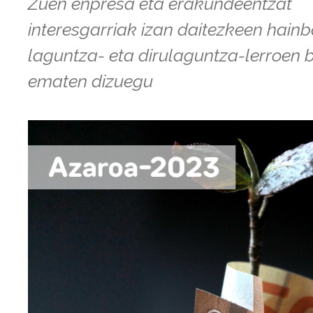
Zuen enpresa eta erakundeentzat
interesgarriak izan daitezkeen hainb
laguntza- eta dirulaguntza-lerroen b
ematen dizuegu