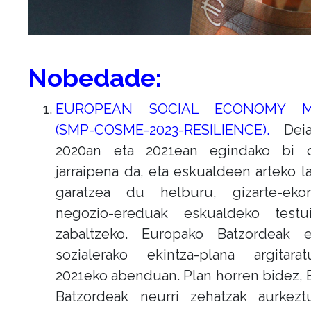
Nobedade:
EUROPEAN SOCIAL ECONOMY MI
(SMP-COSME-2023-RESILIENCE).
Deia
2020an eta 2021ean egindako bi d
jarraipena da, eta eskualdeen arteko l
garatzea du helburu, gizarte-eko
negozio-ereduak eskualdeko testu
zabaltzeko. Europako Batzordeak 
sozialerako ekintza-plana argitar
2021eko abenduan. Plan horren bidez,
Batzordeak neurri zehatzak aurkezt