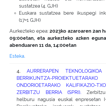
sustatzea (4. GJH)
Euskara sustatzea bere ikuspegi ink
(17+1 GJH)
Aurkezteko epea:
2023ko azaroaren 2an ha
09:00etan, eta aurkezteko azken egun
abenduaren 11 da, 14:00etan
Esteka.
4.
AURRERAPEN TEKNOLOGIKOA
BERRIKUNTZA-PROIEKTUETARAKO
ONDORIOETARAKO KALIFIKAZIO-TX
ZERBITZU BERRIA (SPRI).
Zerbitz
helburu nagusia euskal enpresetan I