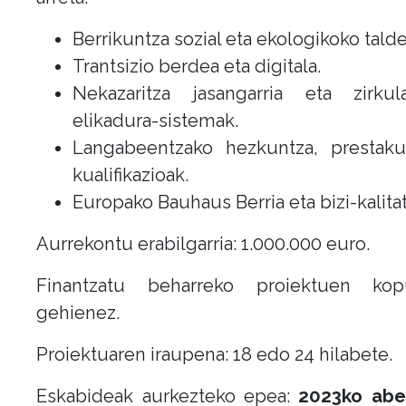
Berrikuntza sozial eta ekologikoko talde
Trantsizio berdea eta digitala.
Nekazaritza jasangarria eta zirkul
elikadura-sistemak.
Langabeentzako hezkuntza, prestaku
kualifikazioak.
Europako Bauhaus Berria eta bizi-kalita
Aurrekontu erabilgarria: 1.000.000 euro.
Finantzatu beharreko proiektuen ko
gehienez.
Proiektuaren iraupena: 18 edo 24 hilabete.
Eskabideak aurkezteko epea:
2023ko abe