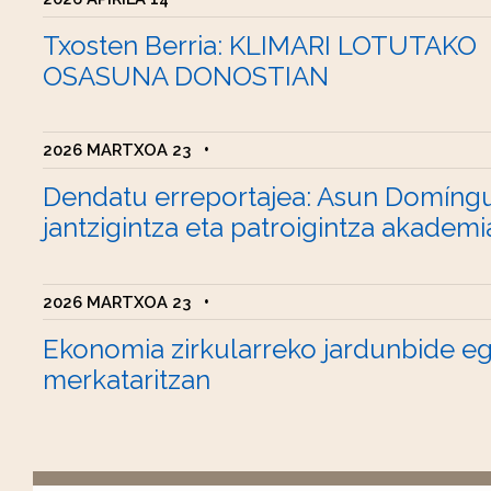
Txosten Berria: KLIMARI LOTUTAKO
OSASUNA DONOSTIAN
2026 MARTXOA 23
•
Dendatu erreportajea: Asun Domíng
jantzigintza eta patroigintza akademi
2026 MARTXOA 23
•
Ekonomia zirkularreko jardunbide e
merkataritzan