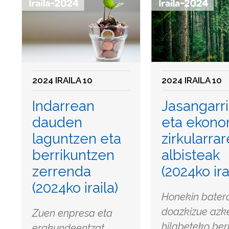
2024 IRAILA 10
2024 IRAILA 10
Indarrean
Jasangarr
dauden
eta ekono
laguntzen eta
zirkularra
berrikuntzen
albisteak
zerrenda
(2024ko ira
(2024ko iraila)
Honekin bater
doazkizue azk
Zuen enpresa eta
hilabeteko berr
erakundeentzat