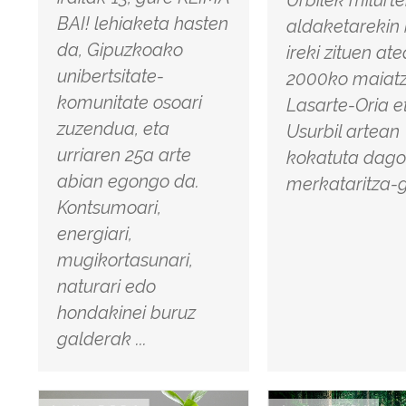
BAI! lehiaketa hasten
aldaketarekin
da, Gipuzkoako
ireki zituen at
unibertsitate-
2000ko maiatz
komunitate osoari
Lasarte-Oria e
zuzendua, eta
Usurbil artean
urriaren 25a arte
kokatuta dag
abian egongo da.
merkataritza-
Kontsumoari,
energiari,
mugikortasunari,
naturari edo
hondakinei buruz
galderak ...