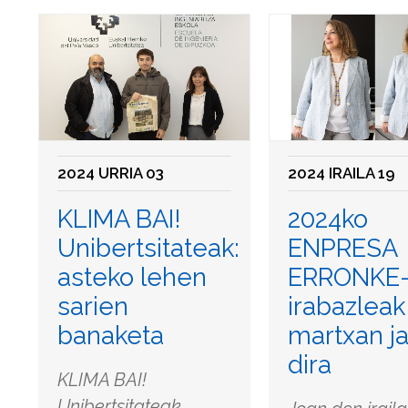
2024 URRIA 03
2024 IRAILA 19
KLIMA BAI!
2024ko
Unibertsitateak:
ENPRESA
asteko lehen
ERRONKE
sarien
irabazleak
banaketa
martxan ja
dira
KLIMA BAI!
Unibertsitateak