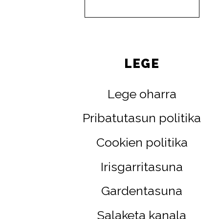
LEGE
Lege oharra
Pribatutasun politika
Cookien politika
Irisgarritasuna
Gardentasuna
Salaketa kanala