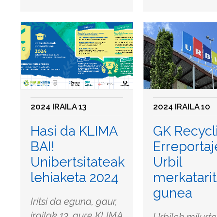
2024 IRAILA 13
2024 IRAILA 10
Hasi da KLIMA
GK Recycl
BAI!
Erreportaj
Unibertsitateak
Urbil
lehiaketa 2024
merkatarit
gunea
Iritsi da eguna, gaur,
irailak 13, gure KLIMA
Urbilek milurt