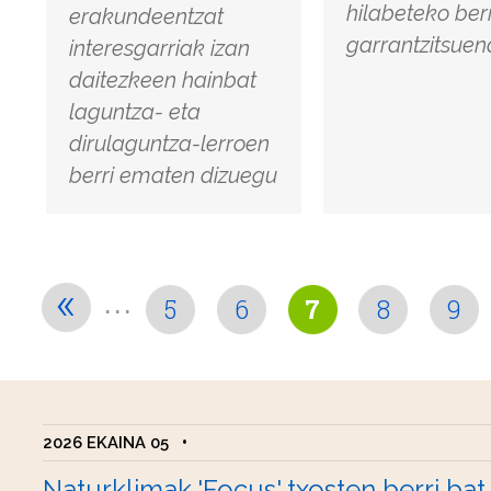
hilabeteko berr
erakundeentzat
garrantzitsue
interesgarriak izan
daitezkeen hainbat
laguntza- eta
dirulaguntza-lerroen
berri ematen dizuegu
...
«
5
6
7
8
9
2026 EKAINA 05
•
Naturklimak 'Focus' txosten berri bat