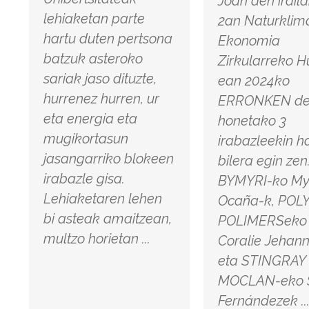
Joan den irail
lehiaketan parte
2an Naturklim
hartu duten pertsona
Ekonomia
batzuk asteroko
Zirkularreko H
sariak jaso dituzte,
ean 2024ko
hurrenez hurren, ur
ERRONKEN dei
eta energia eta
honetako 3
mugikortasun
irabazleekin h
jasangarriko blokeen
bilera egin zen
irabazle gisa.
BYMYRI-ko My
Lehiaketaren lehen
Ocaña-k, POL
bi asteak amaitzean,
POLIMERSeko
multzo horietan ...
Coralie Jehan
eta STINGRAY
MOCLAN-eko S
Fernándezek ..