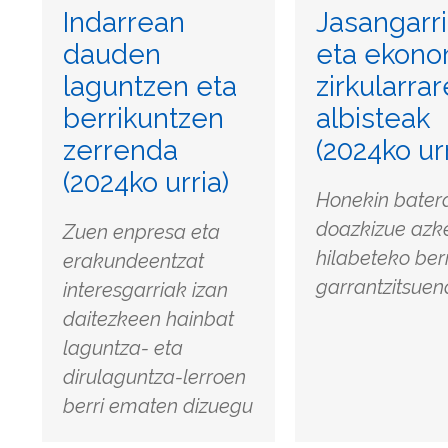
Indarrean
Jasangarr
dauden
eta ekono
laguntzen eta
zirkularra
berrikuntzen
albisteak
zerrenda
(2024ko urr
(2024ko urria)
Honekin bater
doazkizue azk
Zuen enpresa eta
hilabeteko berr
erakundeentzat
garrantzitsue
interesgarriak izan
daitezkeen hainbat
laguntza- eta
dirulaguntza-lerroen
berri ematen dizuegu