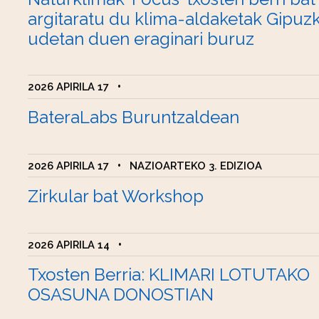
argitaratu du klima-aldaketak Gipuz
udetan duen eraginari buruz
2026 APIRILA 17
•
BateraLabs Buruntzaldean
2026 APIRILA 17
•
NAZIOARTEKO 3. EDIZIOA
Zirkular bat Workshop
2026 APIRILA 14
•
Txosten Berria: KLIMARI LOTUTAKO
OSASUNA DONOSTIAN