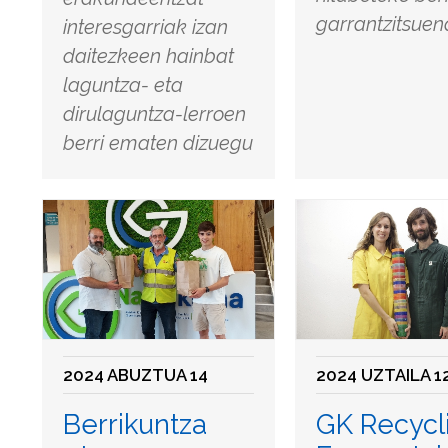
garrantzitsue
interesgarriak izan
daitezkeen hainbat
laguntza- eta
dirulaguntza-lerroen
berri ematen dizuegu
2024 ABUZTUA 14
2024 UZTAILA 1
Berrikuntza
GK Recycl