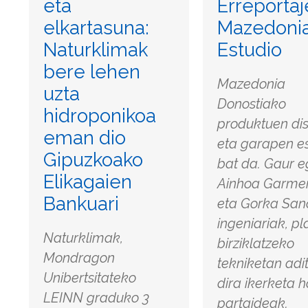
eta
Erreportaj
elkartasuna:
Mazedoni
Naturklimak
Estudio
bere lehen
Mazedonia
uzta
Donostiako
hidroponikoa
produktuen di
eman dio
eta garapen e
Gipuzkoako
bat da. Gaur e
Elikagaien
Ainhoa Garme
Bankuari
eta Gorka San
ingeniariak, pl
Naturklimak,
birziklatzeko
Mondragon
tekniketan adi
Unibertsitateko
dira ikerketa 
LEINN graduko 3
partaideak.