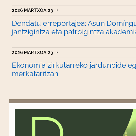
2026 MARTXOA 23
•
Dendatu erreportajea: Asun Domíng
jantzigintza eta patroigintza akademi
2026 MARTXOA 23
•
Ekonomia zirkularreko jardunbide e
merkataritzan