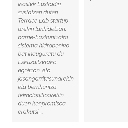
ikaslek Euskadin
sustatzen duten
Terrace Lab startup-
arekin lankidetzan,
barne-hazkuntzako
sistema hidroponiko
bat inauguratu du
Eskuzaitzetako
egoitzan, eta
jasangarritasunarekin
eta berrikuntza
teknologikoarekin
duen konpromisoa
erakutsi ...