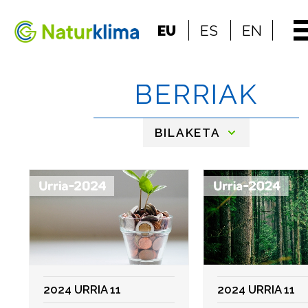
Indize nagusira jo
EU
ES
EN
Edukietara jo
BERRIAK
BILAKETA
2024 URRIA 11
2024 URRIA 11