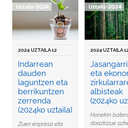
2024 UZTAILA 12
2024 UZTAILA 1
Indarrean
Jasangarr
dauden
eta ekono
laguntzen eta
zirkularra
berrikuntzen
albisteak
zerrenda
(2024ko uzt
(2024ko uztaila)
Honekin bater
doazkizue azk
Zuen enpresa eta