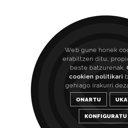
Web gune honek co
erabiltzen ditu, prop
beste batzurenak.
cookien politikari
b
gehiago irakurri dez