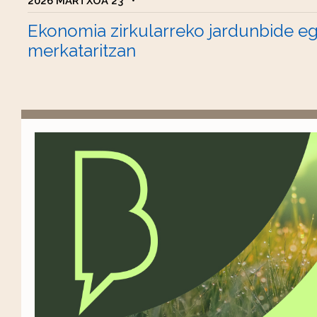
2026 MARTXOA 23
•
Ekonomia zirkularreko jardunbide e
merkataritzan