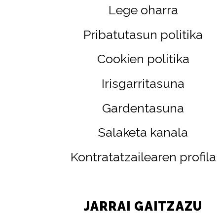
Lege oharra
Pribatutasun politika
Cookien politika
Irisgarritasuna
Gardentasuna
Salaketa kanala
Kontratatzailearen profila
JARRAI GAITZAZU