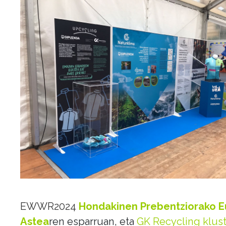
EWWR2024
Hondakinen Prebentziorako 
Astea
ren esparruan, eta
GK Recycling klust