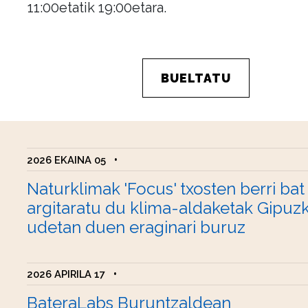
11:00etatik 19:00etara.
BUELTATU
2026 EKAINA 05
•
Naturklimak 'Focus' txosten berri bat
argitaratu du klima-aldaketak Gipuz
udetan duen eraginari buruz
2026 APIRILA 17
•
BateraLabs Buruntzaldean