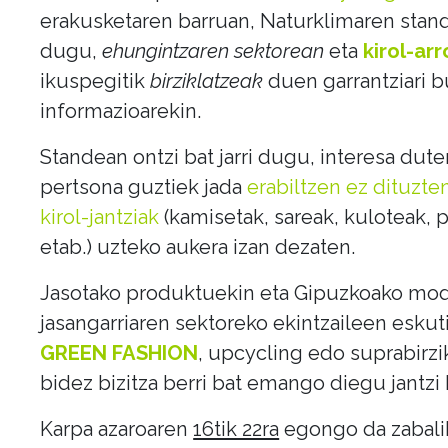
erakusketaren barruan, Naturklimaren stand 
dugu,
ehungintzaren sektorean
eta
kirol-ar
ikuspegitik
birziklatzeak
duen garrantziari 
informazioarekin.
Standean ontzi bat jarri dugu, interesa dute
pertsona guztiek jada
erabiltzen ez dituzten
kirol-jantziak
(kamisetak, sareak, kuloteak, 
etab.) uzteko aukera izan dezaten.
Jasotako produktuekin eta Gipuzkoako mo
jasangarriaren sektoreko ekintzaileen eskut
GREEN FASHION
, upcycling edo suprabirzi
bidez bizitza berri bat emango diegu jantzi h
Karpa azaroaren
16tik 22ra
egongo da zabali