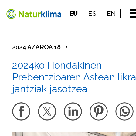
Indize nagusira jo
EU
ES
EN
Edukietara jo
2024 AZAROA 18
•
2024ko Hondakinen
Prebentzioaren Astean likr
jantziak jasotzea