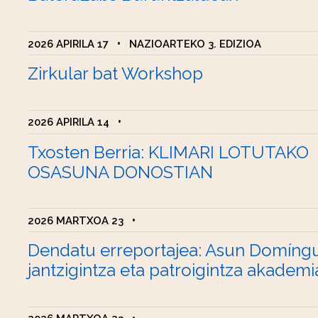
2026 APIRILA 17
•
NAZIOARTEKO 3. EDIZIOA
Zirkular bat Workshop
2026 APIRILA 14
•
Txosten Berria: KLIMARI LOTUTAKO
OSASUNA DONOSTIAN
2026 MARTXOA 23
•
Dendatu erreportajea: Asun Domíng
jantzigintza eta patroigintza akademi