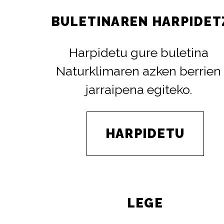
BULETINAREN HARPIDET
Harpidetu gure buletina
Naturklimaren azken berrien
jarraipena egiteko.
HARPIDETU
LEGE