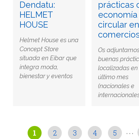
Dendatu:
prácticas 
HELMET
economía
HOUSE
circular e
comercio
Helmet House es una
Concept Store
Os adjuntamo
situada en Eibar que
buenas prácti
integra moda,
localizadas en 
bienestar y eventos
último mes
(nacionales e
internacionales
...
1
2
3
4
5