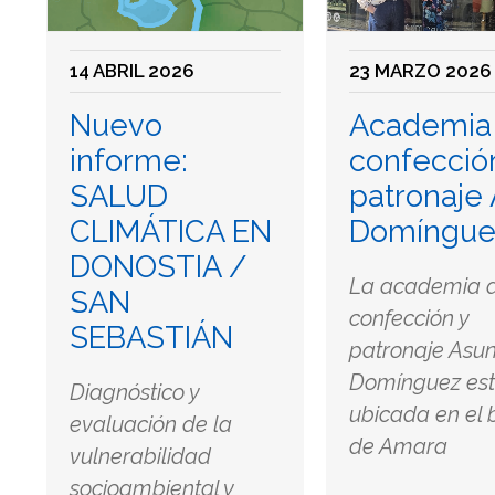
14 ABRIL 2026
23 MARZO 2026
Nuevo
Academia
informe:
confecció
SALUD
patronaje
CLIMÁTICA EN
Domíngue
DONOSTIA /
La academia 
SAN
confección y
SEBASTIÁN
patronaje Asu
Domínguez es
Diagnóstico y
ubicada en el 
evaluación de la
de Amara
vulnerabilidad
socioambiental y