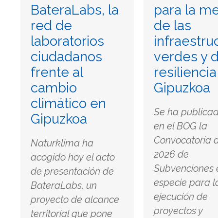
BateraLabs, la
para la me
red de
de las
laboratorios
infraestru
ciudadanos
verdes y d
frente al
resilienci
cambio
Gipuzkoa
climático en
Se ha publica
Gipuzkoa
en el BOG la
Convocatoria 
Naturklima ha
2026 de
acogido hoy el acto
Subvenciones 
de presentación de
especie para l
BateraLabs, un
ejecución de
proyecto de alcance
proyectos y
territorial que pone