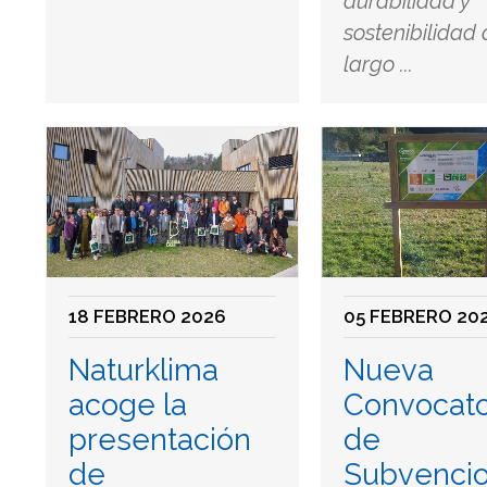
durabilidad y
sostenibilidad 
largo ...
18 FEBRERO 2026
05 FEBRERO 20
Naturklima
Nueva
acoge la
Convocato
presentación
de
de
Subvenci