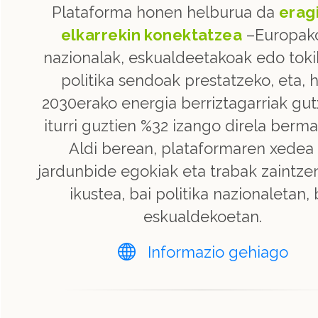
Plataforma honen helburua da
erag
elkarrekin konektatzea
–Europak
nazionalak, eskualdeetakoak edo toki
politika sendoak prestatzeko, eta, h
2030erako energia berriztagarriak gu
iturri guztien %32 izango direla berma
Aldi berean, plataformaren xedea
jardunbide egokiak eta trabak zaintzen
ikustea, bai politika nazionaletan, 
eskualdekoetan.
Informazio gehiago