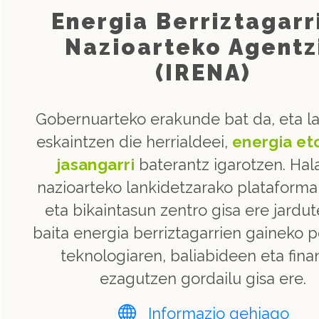
Energia Berriztagarr
Nazioarteko Agentz
(IRENA)
Gobernuarteko erakunde bat da, eta l
eskaintzen die herrialdeei,
energia et
jasangarri
baterantz igarotzen. Hal
nazioarteko lankidetzarako plataforma
eta bikaintasun zentro gisa ere jardut
baita energia berriztagarrien gaineko po
teknologiaren, baliabideen eta fina
ezagutzen gordailu gisa ere.
Informazio gehiago