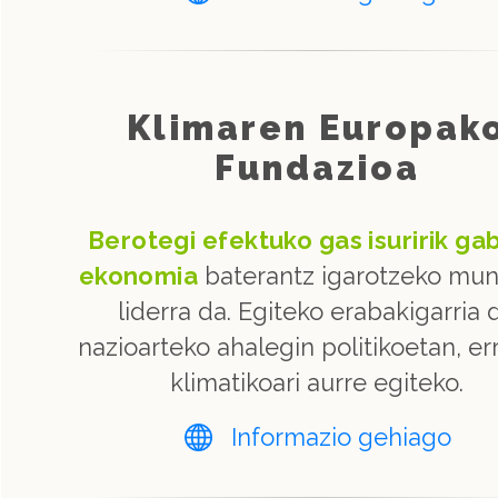
Klimaren Europak
Fundazioa
Berotegi efektuko gas isuririk ga
ekonomia
baterantz igarotzeko mu
liderra da. Egiteko erabakigarria 
nazioarteko ahalegin politikoetan, e
klimatikoari aurre egiteko.
Informazio gehiago