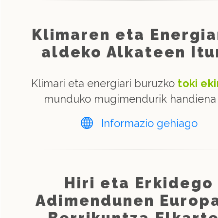
Klimaren eta Energi
aldeko Alkateen Itu
Klimari eta energiari buruzko
toki ek
munduko mugimendurik handiena 
Informazio gehiago
Hiri eta Erkidego
Adimendunen Europ
Berrikuntza Elkart