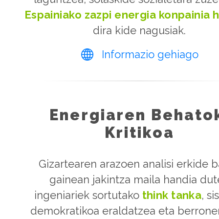
Espainiako zazpi energia konpainia 
dira kide nagusiak.
Informazio gehiago
Energiaren Behato
Kritikoa
Gizartearen arazoen analisi erkide 
gainean jakintza maila handia du
ingeniariek sortutako
think tanka
, s
demokratikoa eraldatzea eta berrone