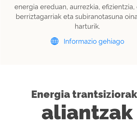
energia ereduan, aurrezkia, efizientzia,
berriztagarriak eta subiranotasuna oina
harturik.
Informazio gehiago
Energia trantsiziora
aliantzak