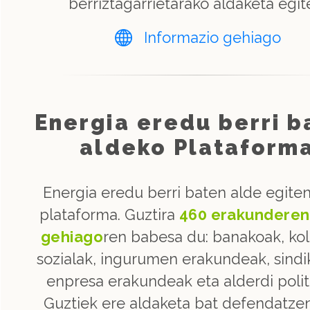
berriztagarrietarako aldaketa egit
Informazio gehiago
Energia eredu berri b
aldeko Plataform
Energia eredu berri baten alde egite
plataforma. Guztira
460 erakunderen
gehiago
ren babesa du: banakoak, kol
sozialak, ingurumen erakundeak, sindi
enpresa erakundeak eta alderdi polit
Guztiek ere aldaketa bat defendatze