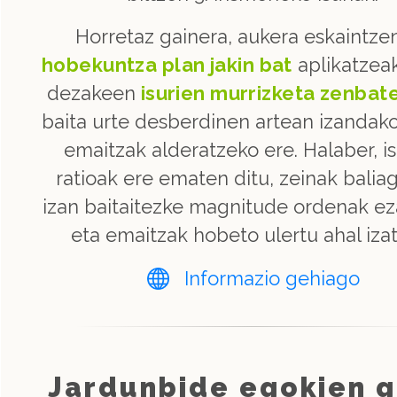
Horretaz gainera, aukera eskaintze
hobekuntza plan jakin bat
aplikatzea
dezakeen
isurien murrizketa zenbat
baita urte desberdinen artean izandako
emaitzak alderatzeko ere. Halaber, i
ratioak ere ematen ditu, zeinak baliag
izan baitaitezke magnitude ordenak ez
eta emaitzak hobeto ulertu ahal iza
Informazio gehiago
Jardunbide egokien g