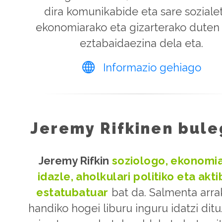
dira komunikabide eta sare soziale
ekonomiarako eta gizarterako duten 
eztabaidaezina dela eta.
Informazio gehiago
Jeremy Rifkinen bul
Jeremy Rifkin
soziologo, ekonomia
idazle, aholkulari politiko eta akti
estatubatuar
bat da. Salmenta arra
handiko hogei liburu inguru idatzi ditu.