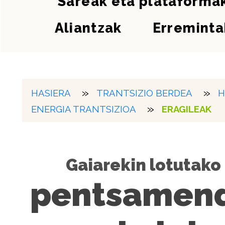
Sareak eta plataforma
Aliantzak
Erreminta
HASIERA
TRANTSIZIO BERDEA
H
ENERGIA TRANTSIZIOA
ERAGILEAK
Gaiarekin lotutako
pentsamen