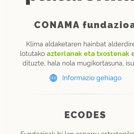
CONAMA fundazio
Klima aldaketaren hainbat alderdir
lotutako
azterlanak eta txostenak
e
dituzte, hala nola mugikortasuna, isu
Informazio gehiago
ECODES