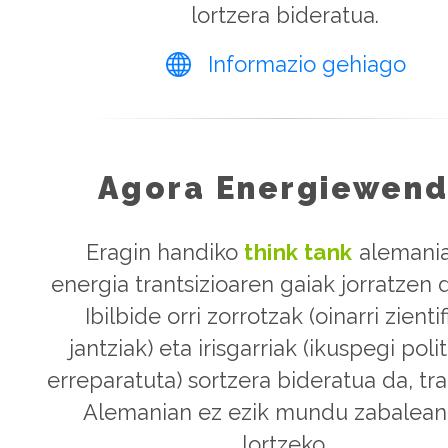
lortzera bideratua.
Informazio gehiago
Agora Energiewen
Eragin handiko
think tank
alemania
energia trantsizioaren gaiak jorratzen 
Ibilbide orri zorrotzak (oinarri zienti
jantziak) eta irisgarriak (ikuspegi polit
erreparatuta) sortzera bideratua da, tra
Alemanian ez ezik mundu zabalean
lortzeko.