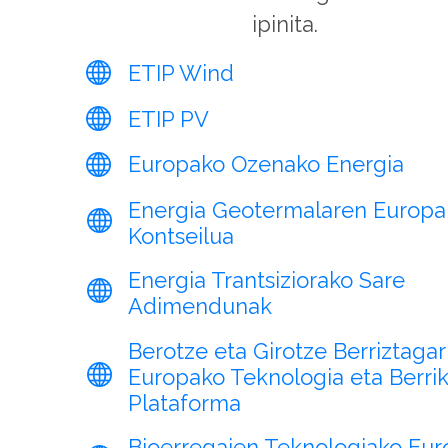
ipinita.
ETIP Wind
ETIP PV
Europako Ozenako Energia
Energia Geotermalaren Europa
Kontseilua
Energia Trantsiziorako Sare
Adimendunak
Berotze eta Girotze Berriztagar
Europako Teknologia eta Berri
Plataforma
Bioerregaien Teknologiako Eu