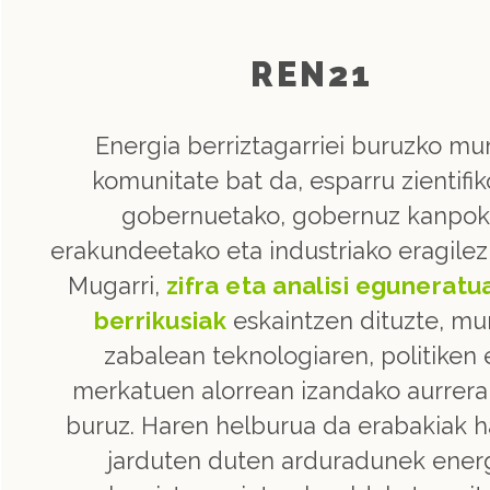
REN21
Energia berriztagarriei buruzko m
komunitate bat da, esparru zientifik
gobernuetako, gobernuz kanpo
erakundeetako eta industriako eragilez
Mugarri,
zifra eta analisi eguneratu
berrikusiak
eskaintzen dituzte, m
zabalean teknologiaren, politiken 
merkatuen alorrean izandako aurrer
buruz. Haren helburua da erabakiak h
jarduten duten arduradunek ener