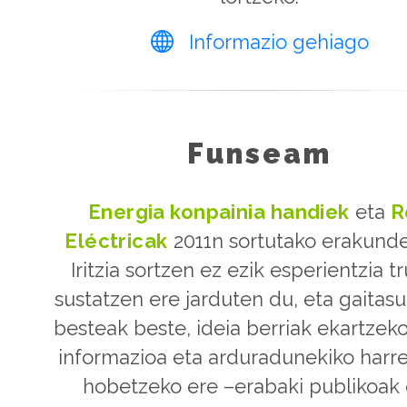
Informazio gehiago
Funseam
Energia konpainia handiek
eta
R
Eléctricak
2011n sortutako erakunde
Iritzia sortzen ez ezik esperientzia t
sustatzen ere jarduten du, eta gaitas
besteak beste, ideia berriak ekartzeko
informazioa eta arduradunekiko har
hobetzeko ere –erabaki publikoak 