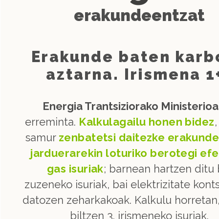
erakundeentzat
Erakunde baten karb
aztarna. Irismena 1
Energia Trantsiziorako Ministerio
erreminta.
Kalkulagailu honen bidez
samur
zenbatetsi daitezke erakund
jarduerarekin loturiko berotegi ef
gas isuriak
; barnean hartzen ditu 
zuzeneko isuriak, bai elektrizitate kon
datozen zeharkakoak. Kalkulu horretan,
biltzen 3. irismeneko isuriak.