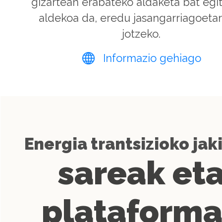
gizartean erabateko aldaketa bat egi
aldekoa da, eredu jasangarriagoeta
jotzeko.
Informazio gehiago
Energia trantsizioko jak
sareak et
plataform