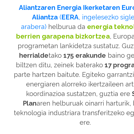
Aliantzaren Energia Ikerketaren Eu
Aliantza
(
EERA
, ingelesezko sigl
arabera)
helburua da
energia tekno
berrien garapena bizkortzea
, Europ
programetan lankidetza sustatuz. Guz
herrialde
tako
175 erakunde
baino g
biltzen ditu, zeinek baterako
17 progr
parte hartzen baitute. Egiteko garrantz
energiaren alorreko ikertzaileen ar
koordinazioa sustatzen, guztia ere
Plan
aren helburuak oinarri harturik, 
teknologia industriara transferitzeko e
ere.