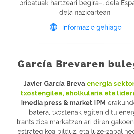
pribatuak hartzeari begira–, dela Espa
dela nazioartean.
Informazio gehiago
García Brevaren bul
Javier García Breva
energia sekto
txostengilea, aholkularia eta lider
Imedia press & market IPM
erakund
batera, txostenak egiten ditu ener
trantsizioa markatzen ari diren gakoen 
estrategikoa bilduz, eta luze-zabal h