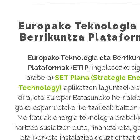
Europako Teknologia
Berrikuntza Platafo
Europako Teknologia eta Berriku
Plataformak
(
ETIP
, ingelesezko si
arabera)
SET Plana (Strategic En
Technology)
aplikatzen laguntzeko s
dira, eta Europar Batasuneko herriald
gako-esparruetako ikertzaileak batzen 
Merkatuak energia teknologia erabaki
hartzea sustatzen dute, finantzaketa, g
eta ikerketa instalazioak guztientzat 