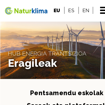
Indize nagusira jo
EU
ES
EN
Edukietara jo
HUB ENERGIA TRANTSIZIOA
Eragileak
Pentsamendu eskolak