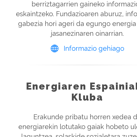
berriztagarrien gaineko informazi
eskaintzeko. Fundazioaren aburuz, inf
gabezia hori ageri da egungo energia
jasanezinaren oinarrian.
Informazio gehiago
Energiaren Espainia
Kluba
Erakunde pribatu horren xedea 
energiarekin lotutako gaiak hobeto ul
laguntzea, solaskide sozialetara zuz