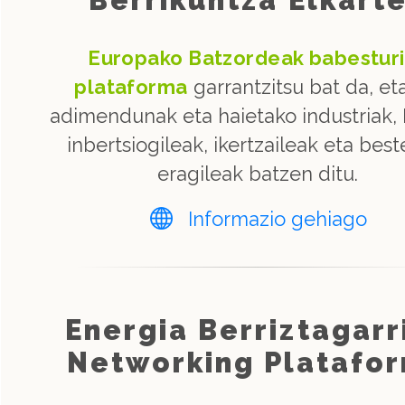
Europako Batzordeak babestur
plataforma
garrantzitsu bat da, eta
adimendunak eta haietako industriak,
inbertsiogileak, ikertzaileak eta best
eragileak batzen ditu.
Informazio gehiago
Energia Berriztagarr
Networking Platafo