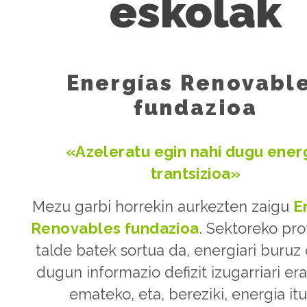
eskolak
Energías Renovabl
fundazioa
«Azeleratu egin nahi dugu ener
trantsizioa»
Mezu garbi horrekin aurkezten zaigu
E
Renovables fundazioa
. Sektoreko pro
talde batek sortua da, energiari buruz 
dugun informazio defizit izugarriari er
emateko, eta, bereziki, energia itu