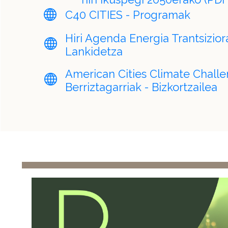
C40 CITIES - Programak
Hiri Agenda Energia Trantsizior
Lankidetza
American Cities Climate Challe
Berriztagarriak - Bizkortzailea