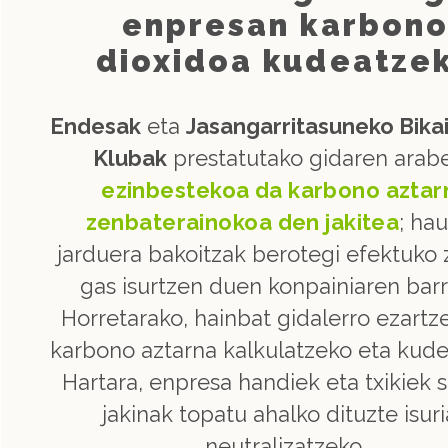
enpresan karbon
dioxidoa kudeatze
Endesak
eta
Jasangarritasuneko Bika
Klubak
prestatutako gidaren arabe
ezinbestekoa da karbono aztar
zenbaterainokoa den jakitea
; hau
jarduera bakoitzak berotegi efektuko
gas isurtzen duen konpainiaren bar
Horretarako, hainbat gidalerro ezartz
karbono aztarna kalkulatzeko eta kude
Hartara, enpresa handiek eta txikiek s
jakinak topatu ahalko dituzte isur
neutralizatzeko.