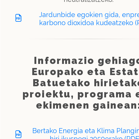
Jardunbide egokien gida, enpr
karbono dioxidoa kudeatzeko (
Informazio gehiag
Europako eta Esta
Batuetako hirietak
proiektu, programa 
ekimenen gainean
Bertako Energia eta Klima Plangi
hiri ikuspegi 2050erako (PDF