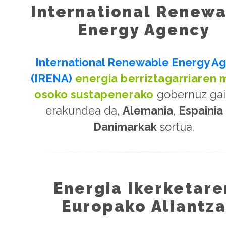
International Renew
Energy Agency
International Renewable Energy A
(IRENA)
energia berriztagarriaren
osoko sustapenerako
gobernuz gai
erakundea da,
Alemania
,
Espainia
Danimarkak
sortua.
Energia Ikerketare
Europako Aliantz