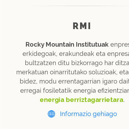
RMI
Rocky Mountain Institutuak
enpres
erkidegoak, erakundeak eta enpres
bultzatzen ditu bizkorrago har ditz
merkatuan oinarritutako soluzioak, eta
bidez, modu errentagarrian igaro da
erregai fosiletatik energia efizientzia
energia berriztagarrietara
.
Informazio gehiago