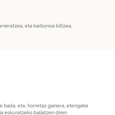
rneratzea, eta karbonoa biltzea,
e bada, eta, horretaz gainera, etengabe
a eskuratzeko baliatzen diren