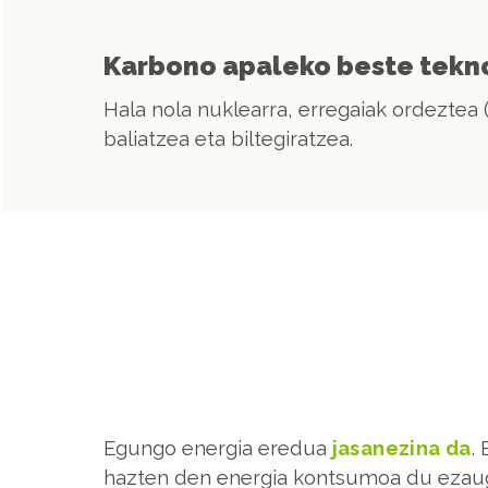
Karbono apaleko beste tekn
Hala nola nuklearra, erregaiak ordeztea 
baliatzea eta biltegiratzea.
Egungo energia eredua
jasanezina da
.
hazten den energia kontsumoa du ezauga