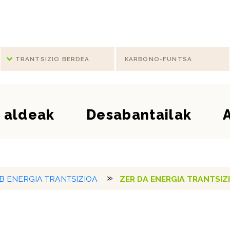
rantsizioa
TRANTSIZIO BERDEA
KARBONO-FUNTSA
 aldeak
Desabantailak
B ENERGIA TRANTSIZIOA
ZER DA ENERGIA TRANTSIZ