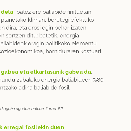
 dela
, batez ere baliabide finituetan
nez planetako kliman, berotegi efektuko
n dira, eta erosi egin behar izaten
n sortzen ditu: batetik, energia
aliabideok eragin politikoko elementu
 sozioekonomikoa, horniduraren kostuari
gabea eta elkartasunik gabea da
.
 mundu zabaleko energia baliabideen %80
tzako adina baliabide fosil.
iagoko agertoki batean. Iturria: BP
 erregai fosilekin duen