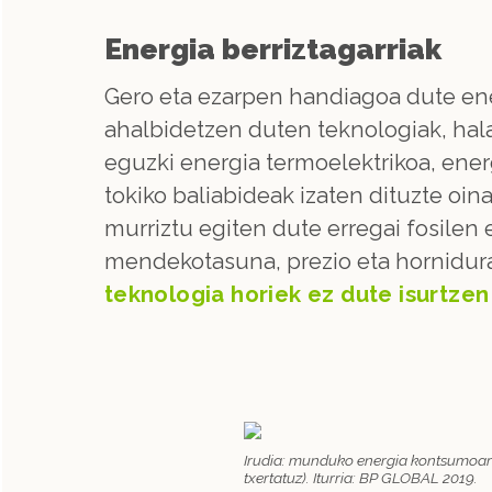
Energia berriztagarriak
Gero eta ezarpen handiagoa dute en
ahalbidetzen duten teknologiak, hala
eguzki energia termoelektrikoa, energ
tokiko baliabideak izaten dituzte oinarr
murriztu egiten dute erregai fosile
mendekotasuna, prezio eta hornidura 
teknologia horiek ez dute isurtzen
Irudia: munduko energia kontsumoaren 
txertatuz). Iturria: BP GLOBAL 2019.