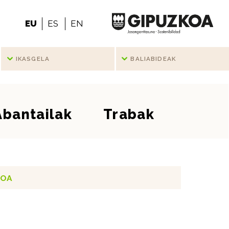
EU
ES
EN
IKASGELA
BALIABIDEAK
Abantailak
Trabak
IOA