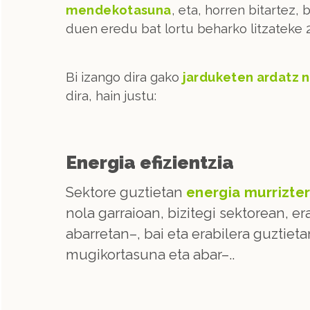
mendekotasuna
, eta, horren bitartez,
duen eredu bat lortu beharko litzateke 
Bi izango dira gako
jarduketen ardatz 
dira, hain justu:
Energia efizientzia
Sektore guztietan
energia murrizter
nola garraioan, bizitegi sektorean, er
abarretan–, bai eta erabilera guztietan
mugikortasuna eta abar–..