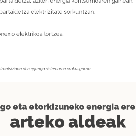
o partaidetza, azken energia kontsumoaren gainean.
partaidetza elektrizitate sorkuntzan.
exio elektrikoa lortzea.
a, trantsizioan den egungo sistemaren erakusgarria.
go eta etorkizuneko energia er
arteko aldeak