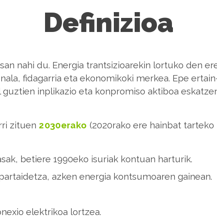
Definizioa
san nahi du. Energia trantsizioarekin lortuko den e
ala, fidagarria eta ekonomikoki merkea. Epe ertain
al guztien inplikazio eta konpromiso aktiboa eskatze
ri zituen
2030erako
(2020rako ere hainbat tarteko m
ak, betiere 1990eko isuriak kontuan harturik.
o partaidetza, azken energia kontsumoaren gainean.
exio elektrikoa lortzea.