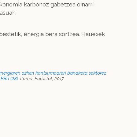
e ekonomia karbonoz gabetzea oinarri
kasuan.
 bestetik, energia bera sortzea. Hauexek
energiaren azken kontsumoaren banaketa sektorez
 EBn (28).
Iturria: Eurostat, 2017