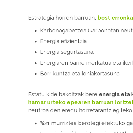
Estrategia horren barruan,
bost erronka
Karbonogabetzea (karbonotan neut
Energia efizientzia.
Energia segurtasuna.
Energiaren barne merkatua eta iker
Berrikuntza eta lehiakortasuna.
Estatu kide bakoitzak bere
energia eta 
hamar urteko epearen barruan lortze
neutroa den eredu horretarantz egiteko 
%21 murriztea berotegi efektuko gas