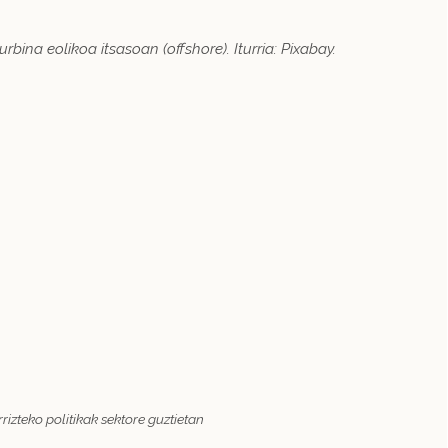
turbina eolikoa itsasoan (offshore). Iturria: Pixabay.
izteko politikak sektore guztietan