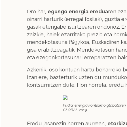
Oro har,
egungo energia eredua
ren eza
oinarri harturik (erregai fosilak), guzti
gasak etengabe isurtzearen ondorioz. Err
zaizkie, haiek ezarritako prezio eta horn
mendekotasuna (%97koa, Euskadiren kasua
gisa erabiltzeagatik. Mendekotasun hand
eta ezegonkortasunari erreparatzen bal
Azkenik, oso kontuan hartu beharreko be
Izan ere, bazterturik uzten du munduko
kontsumitzen dute. Hori horrela, eredu h
Irudia: energia kontsumo globalaren
GLOBAL 2019.
Eredu jasanezin horren aurrean,
etorkiz