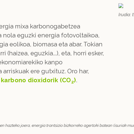
Irudia: 
ergia mixa karbonogabetzea
 nola eguzki energia fotovoltaikoa,
ia eolikoa, biomasa eta abar. Tokian
i (haizea, eguzkia...), eta, horri esker,
n ekonomiarekiko kanpo
arriskuak ere gutxituz. Oro har,
 karbono dioxidorik (CO
)
.
2
hazteko joera, energia trantsizio bizkorreko agertoki batean (isuriak murr