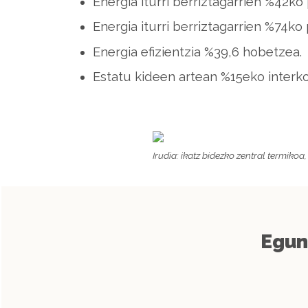
Energia iturri berriztagarrien %42k
Energia iturri berriztagarrien %74ko 
Energia efizientzia %39,6 hobetzea.
Estatu kideen artean %15eko interkon
Irudia: ikatz bidezko zentral termiko
Egun