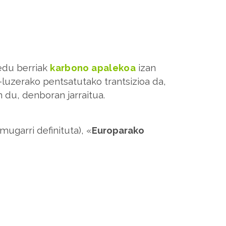
redu berriak
karbono apalekoa
izan
-luzerako pentsatutako trantsizioa da,
n du, denboran jarraitua.
ugarri definituta), «
Europarako