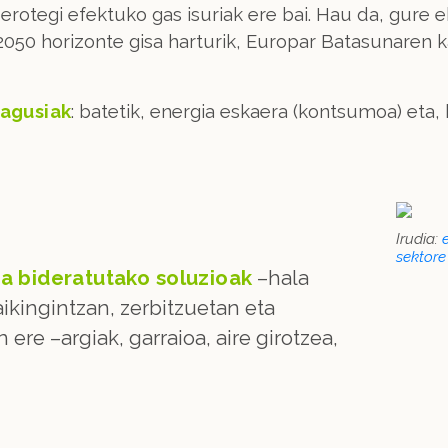
 berotegi efektuko gas isuriak ere bai. Hau da, gur
2050 horizonte gisa harturik, Europar Batasunaren 
nagusiak
: batetik, energia eskaera (kontsumoa) eta,
Irudia:
sektore
a bideratutako soluzioak
–hala
aikingintzan, zerbitzuetan eta
 ere –argiak, garraioa, aire girotzea,