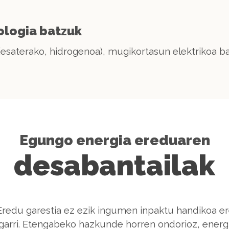
ologia batzuk
(esaterako, hidrogenoa), mugikortasun elektrikoa ba
Egungo energia ereduaren
desabantailak
 Eredu garestia ez ezik ingumen inpaktu handikoa er
rri. Etengabeko hazkunde horren ondorioz, energi