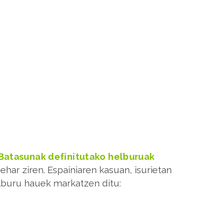
Batasunak definitutako helburuak
ehar ziren. Espainiaren kasuan, isurietan
elburu hauek markatzen ditu: