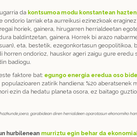
ugarria da
kontsumoa modu konstantean hazten
a ere ondorio larriak eta aurreikusi ezinezkoak eragi
egai horiek, gainera, hirugarren herrialdeetan egote
idura baldintzetan, gainera. Horrek bi arazo nabarme
n), eta, bestetik, ezegonkortasun geopolitikoa, b
i horren ondorioz, hauskor ageri zaigu gure eredu
din badiogu.
ste faktore bat:
egungo energia eredua oso bide
 populazioaren zatirik handiena: %20 aberatsenek
ori ezin da hedatu planeta osora, ez baitago guztion
 hazkunde joera, garabidean diren herrialdeen oparotasun ekonomiko hand
un hurbilenean
murriztu egin behar da ekonomiak