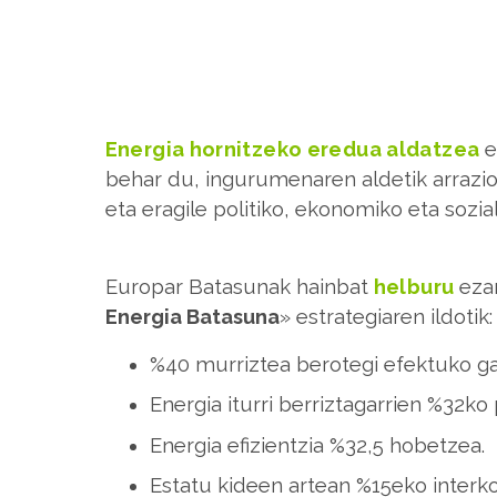
Energia hornitzeko eredua aldatzea
e
behar du, ingurumenaren aldetik arrazion
eta eragile politiko, ekonomiko eta sozi
Europar Batasunak hainbat
helburu
ezar
Energia Batasuna
» estrategiaren ildotik:
%40 murriztea berotegi efektuko gas
Energia iturri berriztagarrien %32k
Energia efizientzia %32,5 hobetzea.
Estatu kideen artean %15eko interkon