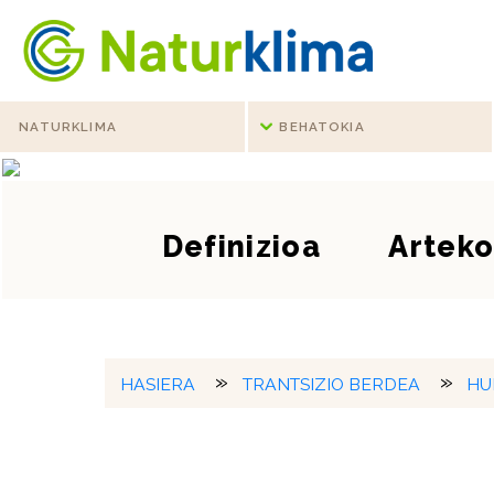
Indize nagusira jo
HUB ENERGIA TRANTSIZIOA
Edukietara jo
Zer da energia t
NATURKLIMA
BEHATOKIA
Definizioa
Arteko
HASIERA
TRANTSIZIO BERDEA
HU