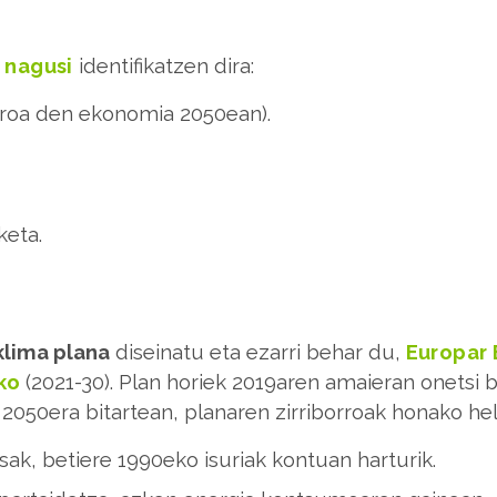
 nagusi
identifikatzen dira:
roa den ekonomia 2050ean).
keta.
klima plana
diseinatu eta ezarri behar du,
Europar 
ko
(2021-30). Plan horiek 2019aren amaieran onetsi b
2050era bitartean, planaren zirriborroak honako h
ak, betiere 1990eko isuriak kontuan harturik.