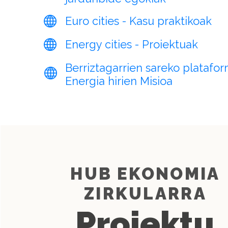
Euro cities - Kasu praktikoak
Energy cities - Proiektuak
Berriztagarrien sareko platafor
Energia hirien Misioa
HUB EKONOMIA
ZIRKULARRA
Proiektu