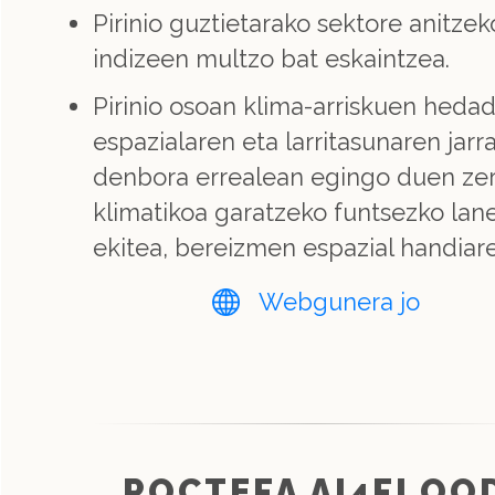
Pirinio guztietarako sektore anitzek
indizeen multzo bat eskaintzea.
Pirinio osoan klima-arriskuen heda
espazialaren eta larritasunaren jarr
denbora errealean egingo duen zer
klimatikoa garatzeko funtsezko lane
ekitea, bereizmen espazial handiare
Webgunera jo
POCTEFA AI4FLOO