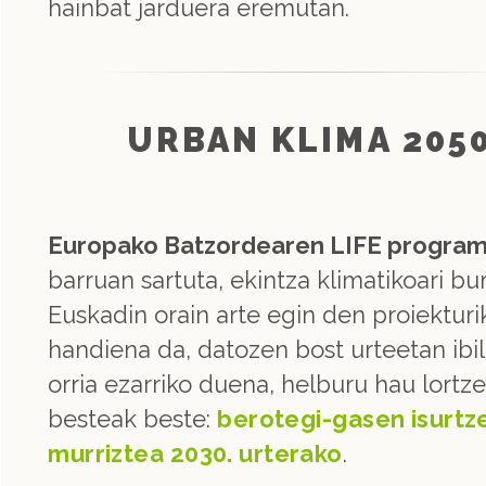
hainbat jarduera eremutan.
URBAN KLIMA 205
Europako Batzordearen LIFE progra
barruan sartuta, ekintza klimatikoari bu
Euskadin orain arte egin den proiekturi
handiena da, datozen bost urteetan ibi
orria ezarriko duena, helburu hau lortze
besteak beste:
berotegi-gasen isurtz
murriztea 2030. urterako
.