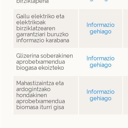
birziklapena
Gailu elektriko eta
elektrikoak
Informazio
birziklatzearen
gehiago
garrantziari buruzko
informazio karabana
Glizerina soberakinen
Informazio
aprobetxamendua
gehiago
biogasa ekoizteko
Mahastizaintza eta
ardogintzako
Informazio
hondakinen
gehiago
aprobetxamendua
biomasa iturri gisa