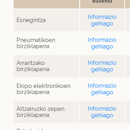
esteka
Informazio
Esnegintza
gehiago
Informazio
Pneumatikoen
birziklapena
gehiago
Informazio
Arrantzako
birziklapena
gehiago
Informazio
Ekipo elektronikoen
birziklapena
gehiago
Informazio
Altzairuzko zepen
birziklapena
gehiago