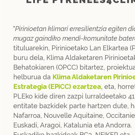
"
Pirinioetan klimari erresilientzia egiten d
mugaz gaindiko mendi-komunitate bater
tituluarekin, Pirinioetako Lan Elkartea (
buru dela, Klima Aldaketaren Pirinioeta
Behatokiaren (OPCC) bitartez, proiektu
helburua da
Klima Aldaketaren Pirinio
Estrategia (EPiCC) ezartzea
, eta, horr
PLEko kide diren zazpi lurraldeetako 41
entitate bazkidek parte hartzen dute, h
Nafarroa, Nouvelle Aquitaine, Occitanie
Euskadi, Aragoi, Katalunia eta Andorra.
Euskadiko bazkideak BC3, NEIKER eta