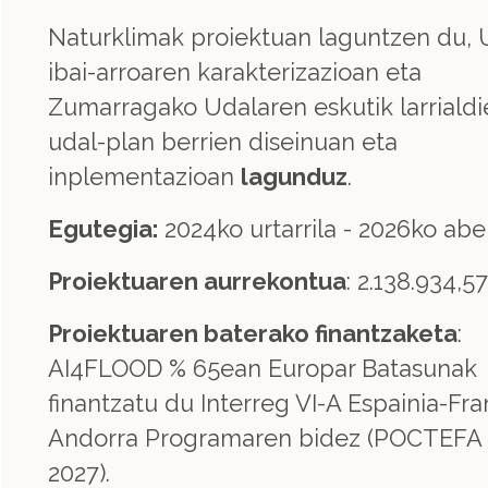
Naturklimak proiektuan laguntzen du, 
ibai-arroaren karakterizazioan eta
Zumarragako Udalaren eskutik larrialdi
udal-plan berrien diseinuan eta
inplementazioan
lagunduz
.
Egutegia:
2024ko urtarrila - 2026ko ab
Proiektuaren aurrekontua
: 2.138.934,5
Proiektuaren baterako finantzaketa
:
AI4FLOOD % 65ean Europar Batasunak
finantzatu du Interreg VI-A Espainia-Fra
Andorra Programaren bidez (POCTEFA 
2027).