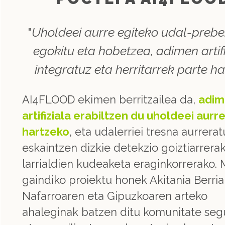
"
Uholdeei aurre egiteko udal-prebe
egokitu eta hobetzea, adimen artif
integratuz eta herritarrek parte ha
AI4FLOOD ekimen berritzailea da,
adim
artifiziala erabiltzen du uholdeei aurr
hartzeko
, eta udalerriei tresna aurrera
eskaintzen dizkie detekzio goiztiarrera
larrialdien kudeaketa eraginkorrerako.
gaindiko proiektu honek Akitania Berria
Nafarroaren eta Gipuzkoaren arteko
ahaleginak batzen ditu komunitate se