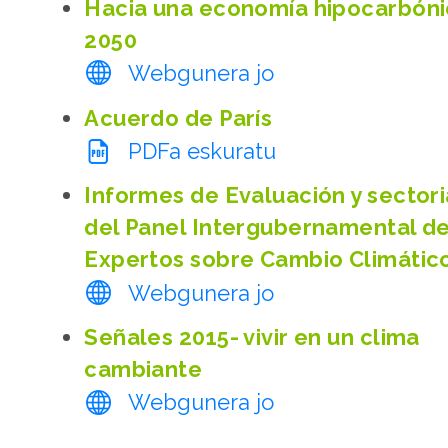
Hacia una economía hipocarbóni
2050
Webgunera jo
Acuerdo de París
PDFa eskuratu
Informes de Evaluación y sectori
del Panel Intergubernamental d
Expertos sobre Cambio Climático
Webgunera jo
Señales 2015- vivir en un clima
cambiante
Webgunera jo