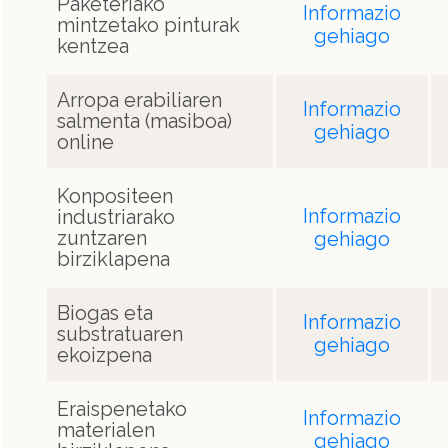
Paketeriako
Informazio
mintzetako pinturak
gehiago
kentzea
Arropa erabiliaren
Informazio
salmenta (masiboa)
gehiago
online
Konpositeen
Informazio
industriarako
zuntzaren
gehiago
birziklapena
Biogas eta
Informazio
substratuaren
gehiago
ekoizpena
Eraispenetako
Informazio
materialen
gehiago