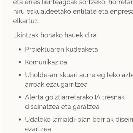
eta erresilienteagoak sortzeko, horreta
hiru eskualdeetako entitate eta enpres
elkartuz.
Ekintzak honako hauek dira:
Proiektuaren kudeaketa
Komunikazioa
Uholde-arriskuari aurre egiteko azt
arroak ezaugarritzea
Alerta goiztiarretarako IA tresnak
diseinatzea eta garatzea
Udaleko larrialdi-plan berriak disei
ezartzea