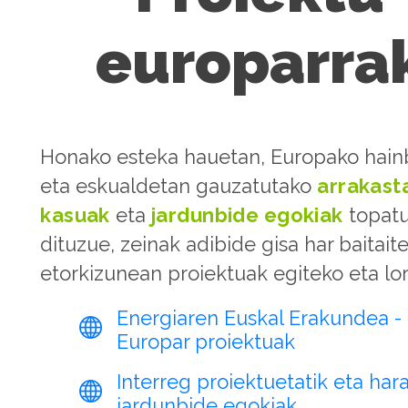
europarra
Honako esteka hauetan, Europako hainb
eta eskualdetan gauzatutako
arrakast
kasuak
eta
jardunbide egokiak
topat
dituzue, zeinak adibide gisa har baitait
etorkizunean proiektuak egiteko eta lor
Energiaren Euskal Erakundea -
Europar proiektuak
Interreg proiektuetatik eta ha
jardunbide egokiak