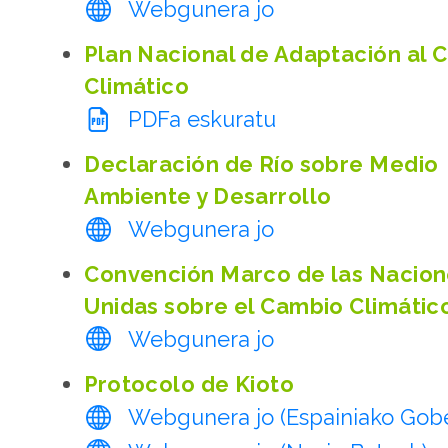
Webgunera jo
Plan Nacional de Adaptación al 
Climático
PDFa eskuratu
Declaración de Río sobre Medio
Ambiente y Desarrollo
Webgunera jo
Convención Marco de las Nacio
Unidas sobre el Cambio Climátic
Webgunera jo
Protocolo de Kioto
Webgunera jo (Espainiako Gob