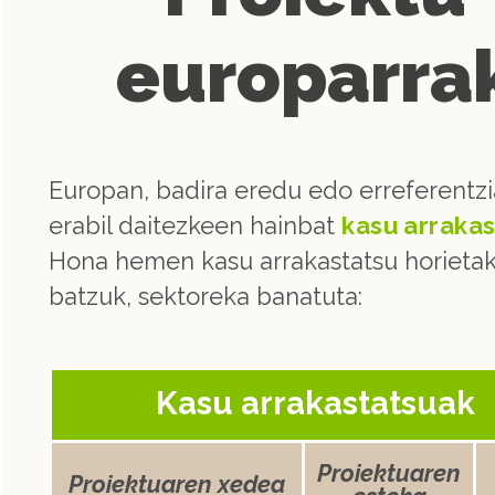
europarra
Europan, badira eredu edo erreferentzi
erabil daitezkeen hainbat
kasu arrakas
Hona hemen kasu arrakastatsu horieta
batzuk, sektoreka banatuta:
Kasu arrakastatsuak
Proiektuaren
Proiektuaren xedea