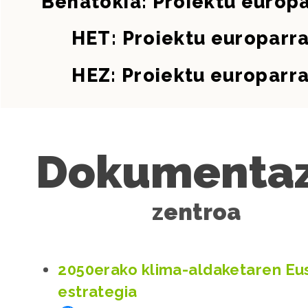
Behatokia: Proiektu europ
HET: Proiektu europarr
HEZ: Proiektu europarr
Dokumentaz
zentroa
2050erako klima-aldaketaren Eu
estrategia