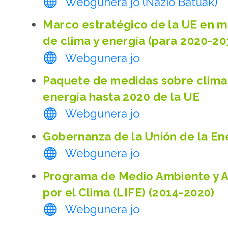
Webgunera jo (Nazio Batuak)
Marco estratégico de la UE en m
de clima y energía (para 2020-20
Webgunera jo
Paquete de medidas sobre clima
energía hasta 2020 de la UE
Webgunera jo
Gobernanza de la Unión de la En
Webgunera jo
Programa de Medio Ambiente y 
por el Clima (LIFE) (2014-2020)
Webgunera jo