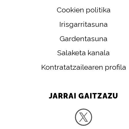
Cookien politika
Irisgarritasuna
Gardentasuna
Salaketa kanala
Kontratatzailearen profila
JARRAI GAITZAZU