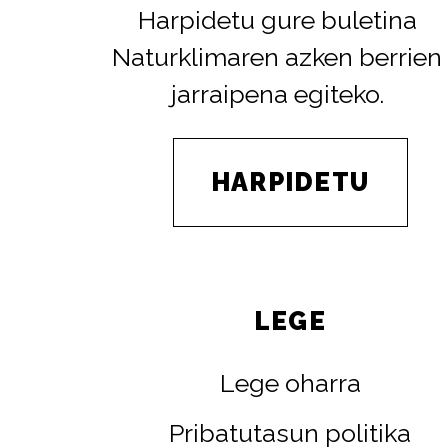
Harpidetu gure buletina
Naturklimaren azken berrien
jarraipena egiteko.
HARPIDETU
LEGE
Lege oharra
Pribatutasun politika