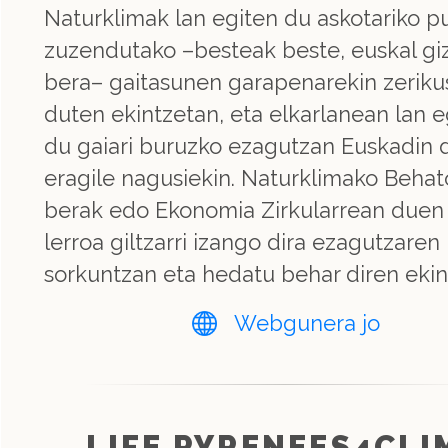
Naturklimak lan egiten du askotariko pu
zuzendutako –besteak beste, euskal gi
bera– gaitasunen garapenarekin zeriku
duten ekintzetan, eta elkarlanean lan e
du gaiari buruzko ezagutzan Euskadin
eragile nagusiekin. Naturklimako Behat
berak edo Ekonomia Zirkularrean duen
lerroa giltzarri izango dira ezagutzaren
sorkuntzan eta hedatu behar diren ekin
Webgunera jo
LIFE PYRENEES4CLI