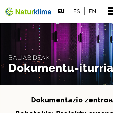
Indize nagusira jo
EU
ES
EN
Edukietara jo
BALIABIDEAK
Dokumentu-iturri
Dokumentazio zentroa