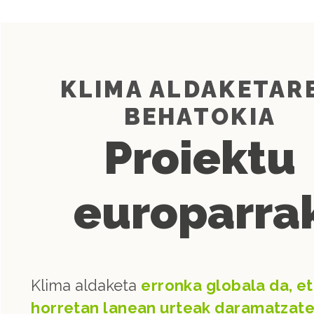
KLIMA ALDAKETAR
BEHATOKIA
Proiektu
europarra
Klima aldaketa
erronka globala da, et
horretan lanean urteak daramatzat