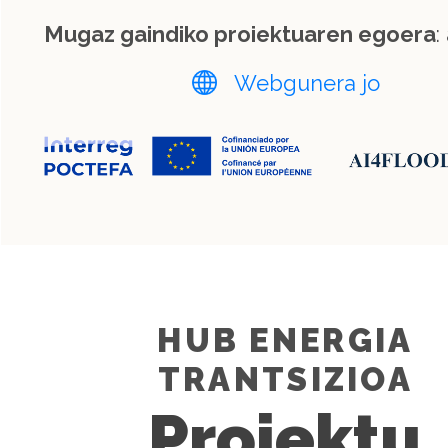
Mugaz gaindiko proiektuaren egoera
:
Webgunera jo
HUB ENERGIA
TRANTSIZIOA
Proiektu