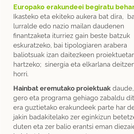
Europako erakundeei begiratu behar
Ikasteko eta ekiteko aukera bat dira, ba
lurralde edo nazio mailan daudenen
finantzaketa iturriez gain beste batzuk
eskuratzeko, bai tipologiaren arabera
baliotsuak izan daitezkeen proiektueta
hartzeko; sinergia eta elkarlana deitze
horri.
Hainbat eremutako proiektuak
daude,
gero eta programa gehiago zabaldu di
era guztietako erakundeek parte har d
jakin badakitelako zer eginkizun betet
duten eta zer balio erantsi eman dieza