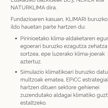
NATURKLIMA dira.
Fundazioaren kasuan, KLIMARI buruzko 
ildo hauetan parte hartzen du:
Pirinioetako klima-aldaketaren eg
egoerari buruzko ezagutza zehatza
sortzea, epe luzerako klima-joerak
aztertuz.
Simulazio klimatikoari buruzko datu
multzoak ematea, EPiCC estrategia
hartzen dituen sektore gehienei
zuzendutako aldagai klimatiko guzt
estaltzeko.