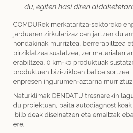
du, egiten hasi diren aldaketeta
COMDURek merkataritza-sektoreko en
jardueren zirkularizazioan jartzen du arr
hondakinak murriztea, berrerabiltzea e
birziklatzea sustatzea, zer materialen a
erabiltzea, 0 km-ko produktuak sustatz
produktuen bizi-zikloan balioa sortzea,
enpresen ingurumen-aztarna murriztuz
Naturklimak DENDATU tresnarekin lag
du proiektuan, baita autodiagnostikoak
ibilbideak diseinatzen eta emaitzak eb
ere.