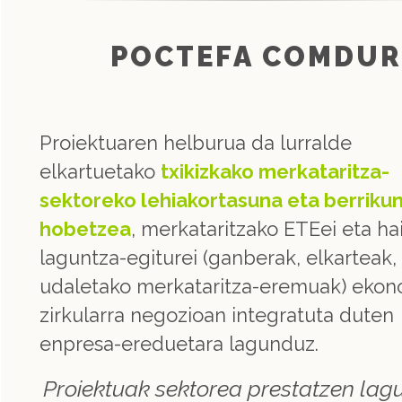
POCTEFA COMDU
Proiektuaren helburua da lurralde
elkartuetako
txikizkako merkataritza-
sektoreko lehiakortasuna eta berriku
hobetzea
, merkataritzako ETEei eta ha
laguntza-egiturei (ganberak, elkarteak,
udaletako merkataritza-eremuak) ekon
zirkularra negozioan integratuta duten
enpresa-ereduetara lagunduz.
Proiektuak sektorea prestatzen la