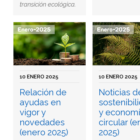
transición ecológica.
10 ENERO 2025
10 ENERO 2025
Relación de
Noticias d
ayudas en
sostenibil
vigor y
y econom
novedades
circular (
(enero 2025)
2025)