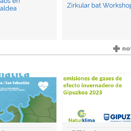
abs en
Zirkular bat Worksho
zaldea
+
no