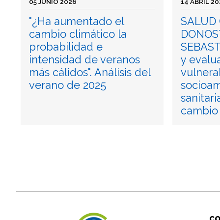
05 JUNIO 2026
14 ABRIL 2
"¿Ha aumentado el
SALUD 
cambio climático la
DONOST
probabilidad e
SEBASTI
intensidad de veranos
y evalu
más cálidos". Análisis del
vulnera
verano de 2025
socioam
sanitari
cambio 
C