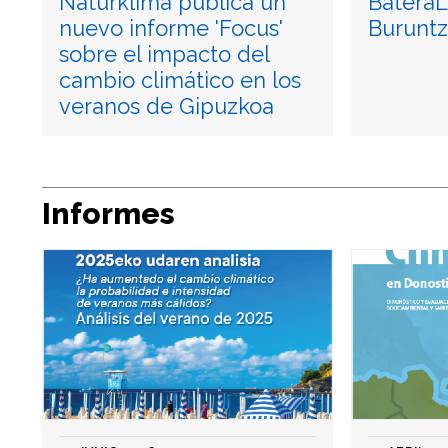
Naturklima publica un
BateraL
nuevo informe 'Focus'
Burunt
sobre el impacto del
cambio climático en los
veranos de Gipuzkoa
Informes