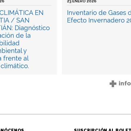
026
23 ENERO 2026
CLIMÁTICA EN
Inventario de Gases 
IA / SAN
Efecto Invernadero 2
ÁN: Diagnóstico
ación de la
bilidad
biental y
a frente al
climático.
+
inf
ONÓCENOS
SUSCRIPCIÓN AL BOLE