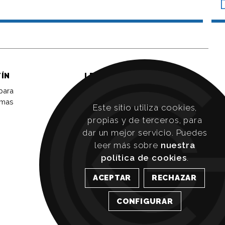
TÍN
LEGAL
 para
Aviso legal
imas
Política de privacidad
Este sitio utiliza cookies,
propias y de terceros, para
Política de cookies
dar un mejor servicio. Puedes
Accesibilidad
leer más sobre
nuestra
Transparencia
política de cookies
.
Canal de denuncias
Perfil del contratante
SÍGUENOS EN