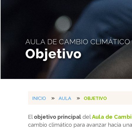
AULA DE CAMBIO CLIMÁTICO
Objetivo
INICIO
AULA
OBJETIVO
El
objetivo principal
del
Aula de Cambi
cambio climático para avanzar hacia un