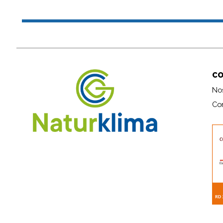
C
No
Co