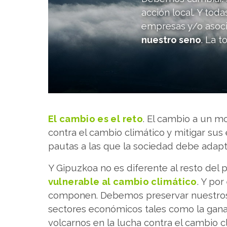
acción local. Y tod
empresas y/o asoc
nuestro seno
. La 
El cambio es el reto
. El cambio a un m
contra el cambio climático y mitigar su
pautas a las que la sociedad debe adapt
Y Gipuzkoa no es diferente al resto del
vulnerable al cambio climático
. Y po
componen. Debemos preservar nuestros 
sectores económicos tales como la ganader
volcarnos en la lucha contra el cambio cl