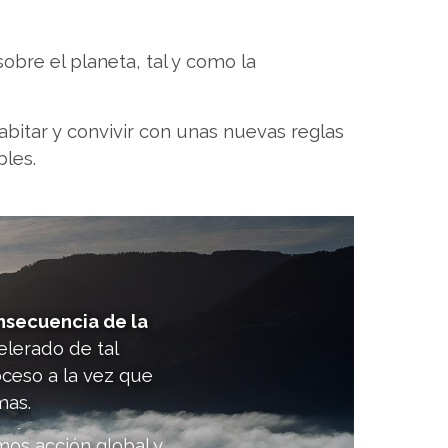
obre el planeta, tal y como la
bitar y convivir con unas nuevas reglas
bles.
nsecuencia de la
elerado de tal
oceso a la vez que
mas.
mos acción global y