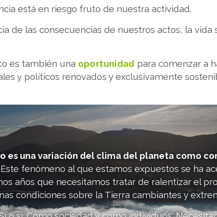
ncia está en riesgo fruto de nuestra actividad.
a de las consecuencias de nuestros actos, la vida s
ico es también una
oportunidad
para comenzar a ha
ales y políticos renovados y exclusivamente sosteni
o es una variación del clima del planeta como co
. Este fenómeno al que estamos expuestos se ha ac
os años que necesitamos tratar de ralentizar el pr
as condiciones sobre la Tierra cambiantes y extre
í o sí. Como sociedad y como individuos. Necesita