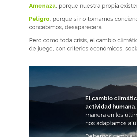
Amenaza
, porque nuestra propia existe
Peligro
, porque si no tomamos concienci
concebimos, desaparecerá.
Pero como toda crisis, el cambio climát
de juego, con criterios económicos, soci
El cambio climátic
actividad humana
manera en los últim
nos adaptamos a un
Debemos cambiar. S