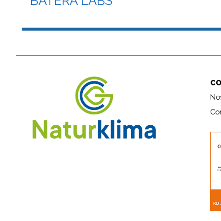
BATERA LABS
C
No
Co