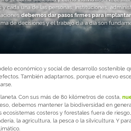
as y cada una de las personas, instituciones, adminis
iaciones
debemos dar pasos firmes para implantar
toma de decisiones y el trabajo día a día son fundam
odelo económico y social de desarrollo sostenible q
s efectos. También adaptarnos, porque el nuevo esc
arse.
 planeta. Con sus más de 80 kilómetros de costa,
nue
r eso, debemos mantener la biodiversidad en general
ecosistemas costeros y forestales fuera de riesg
ía, la agricultura, la pesca o la silvicultura. Y para
imático.