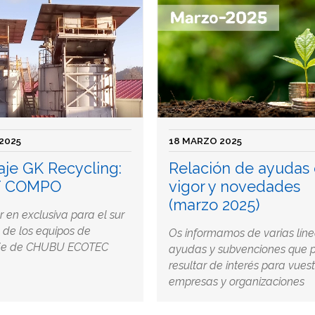
2025
18 MARZO 2025
aje GK Recycling:
Relación de ayudas
 COMPO
vigor y novedades
(marzo 2025)
or en exclusiva para el sur
 de los equipos de
Os informamos de varias lín
je de CHUBU ECOTEC
ayudas y subvenciones que 
resultar de interés para vues
empresas y organizaciones