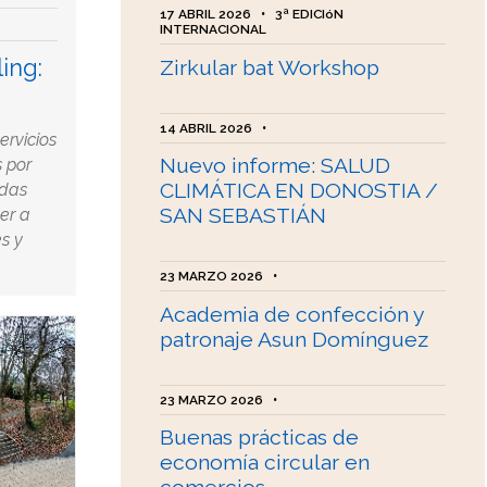
17 ABRIL 2026
•
3ª EDICIóN
INTERNACIONAL
ing:
Zirkular bat Workshop
14 ABRIL 2026
•
rvicios
Nuevo informe: SALUD
 por
CLIMÁTICA EN DONOSTIA /
adas
SAN SEBASTIÁN
er a
s y
23 MARZO 2026
•
Academia de confección y
patronaje Asun Domínguez
23 MARZO 2026
•
Buenas prácticas de
economía circular en