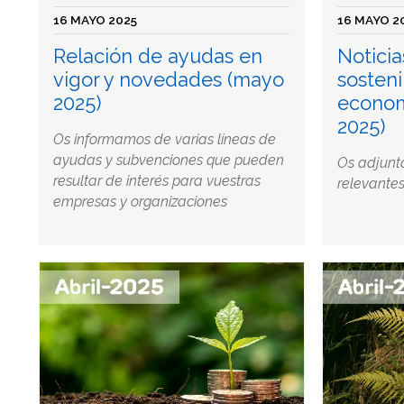
16 MAYO 2025
16 MAYO 2
Relación de ayudas en
Noticia
vigor y novedades (mayo
sosteni
2025)
econom
2025)
Os informamos de varias líneas de
ayudas y subvenciones que pueden
Os adjunt
resultar de interés para vuestras
relevantes
empresas y organizaciones