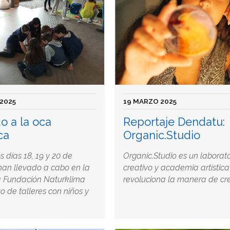
2025
19 MARZO 2025
o a la oca
Reportaje Dendatu:
ca
Organic.Studio
s días 18, 19 y 20 de
Organic.Studio es un laborato
han llevado a cabo en la
creativo y academia artístic
a Fundación Naturklima
revoluciona la manera de cre
o de talleres con niños y