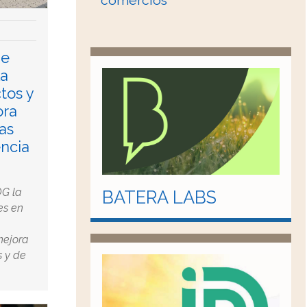
comercios
de
la
tos y
ora
as
encia
OG la
BATERA LABS
es en
mejora
s y de