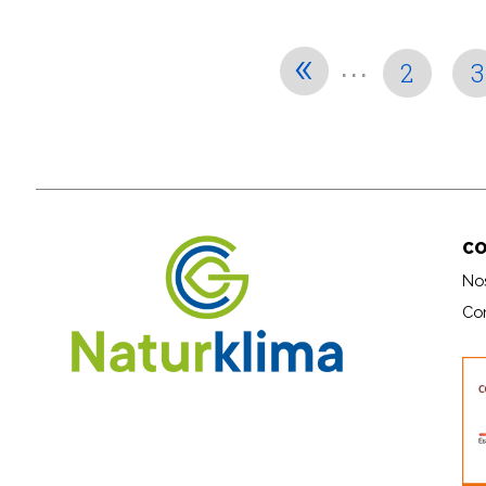
...
«
2
3
C
No
Co