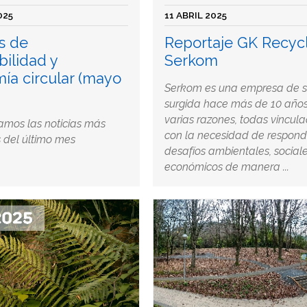
025
11 ABRIL 2025
s de
Reportaje GK Recycl
bilidad y
Serkom
ía circular (mayo
Serkom es una empresa de se
surgida hace más de 10 años
varias razones, todas vincul
amos las noticias más
con la necesidad de respond
 del último mes
desafíos ambientales, sociale
económicos de manera ...