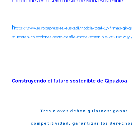
colecciones en el sexto desfile de Moda Sostenible
h
ttps://www.europapress.es/euskadi/noticia-total-17-firmas-gk-g
muestran-colecciones-sexto-desfile-moda-sostenible-20211212151
Construyendo el futuro sostenible de Gipuzkoa
Tres claves deben guiarnos: ganar
competitividad, garantizar los derecho