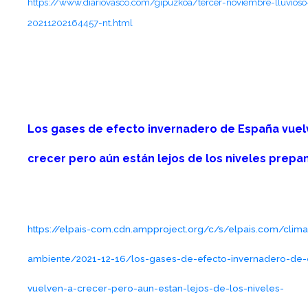
https://www.diariovasco.com/gipuzkoa/tercer-noviembre-lluvioso
20211202164457-nt.html
Los gases de efecto invernadero de España vuel
crecer pero aún están lejos de los niveles prep
https://elpais-com.cdn.ampproject.org/c/s/elpais.com/clim
ambiente/2021-12-16/los-gases-de-efecto-invernadero-de
vuelven-a-crecer-pero-aun-estan-lejos-de-los-niveles-