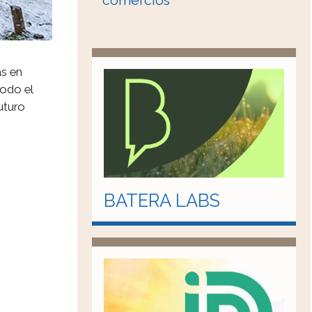
comercios
as en
todo el
uturo
BATERA LABS