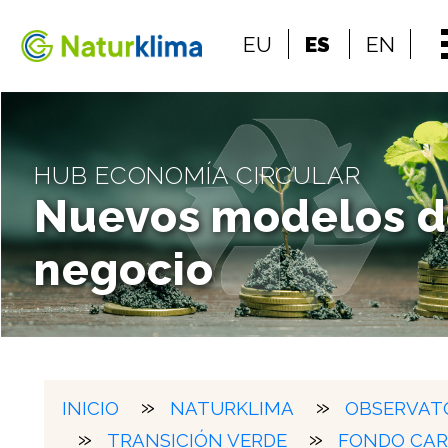
Ir al índice principal de contenidos
EU
ES
EN
Ir a los contenidos
HUB ECONOMÍA CIRCULAR
Nuevos modelos 
negocio
INICIO
NATURKLIMA
OBSERVAT
TRANSICIÓN VERDE
FONDO CA