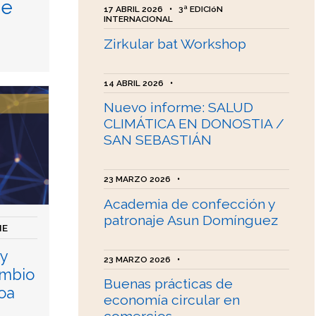
de
17 ABRIL 2026
•
3ª EDICIóN
INTERNACIONAL
Zirkular bat Workshop
14 ABRIL 2026
•
Nuevo informe: SALUD
CLIMÁTICA EN DONOSTIA /
SAN SEBASTIÁN
23 MARZO 2026
•
Academia de confección y
patronaje Asun Domínguez
ME
y
23 MARZO 2026
•
ambio
Buenas prácticas de
oa
economía circular en