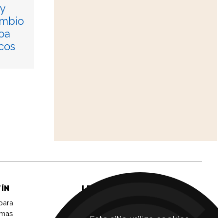
y
ambio
oa
cos
TÍN
LEGAL
 para
Aviso legal
imas
Política de privacidad