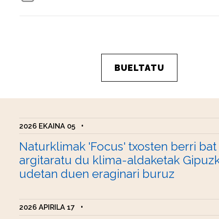
BUELTATU
2026 EKAINA 05
•
Naturklimak 'Focus' txosten berri bat
argitaratu du klima-aldaketak Gipuz
udetan duen eraginari buruz
2026 APIRILA 17
•