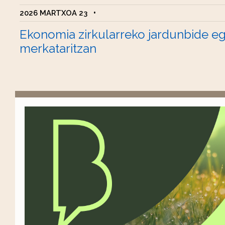
2026 MARTXOA 23
•
Ekonomia zirkularreko jardunbide e
merkataritzan