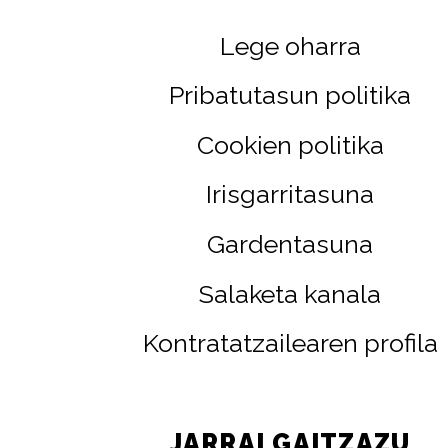
Lege oharra
Pribatutasun politika
Cookien politika
Irisgarritasuna
Gardentasuna
Salaketa kanala
Kontratatzailearen profila
JARRAI GAITZAZU