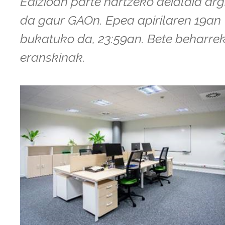
Edizioan parte hartzeko deialdia arg
da gaur GAOn. Epea apirilaren 19an
bukatuko da, 23:59an. Bete beharre
eranskinak.