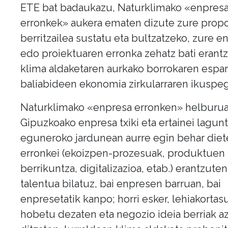
ETE bat badaukazu, Naturklimako «enpres
erronkek» aukera ematen dizute zure pro
berritzailea sustatu eta bultzatzeko, zure e
edo proiektuaren erronka zehatz bati erant
klima aldaketaren aurkako borrokaren espar
baliabideen ekonomia zirkularraren ikuspegi
Naturklimako «enpresa erronken» helburua
Gipuzkoako enpresa txiki eta ertainei lagun
eguneroko jardunean aurre egin behar die
erronkei (ekoizpen-prozesuak, produktuen
berrikuntza, digitalizazioa, etab.) erantzuten
talentua bilatuz, bai enpresen barruan, bai
enpresetatik kanpo; horri esker, lehiakortas
hobetu dezaten eta negozio ideia berriak a