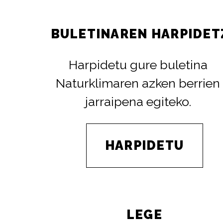
BULETINAREN HARPIDET
Harpidetu gure buletina
Naturklimaren azken berrien
jarraipena egiteko.
HARPIDETU
LEGE