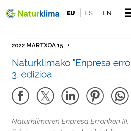
Indize nagusira jo
EU
ES
EN
Edukietara jo
2022 MARTXOA 15
•
Naturklimako "Enpresa err
3. edizioa
Naturklimaren Enpresa Erronken III.