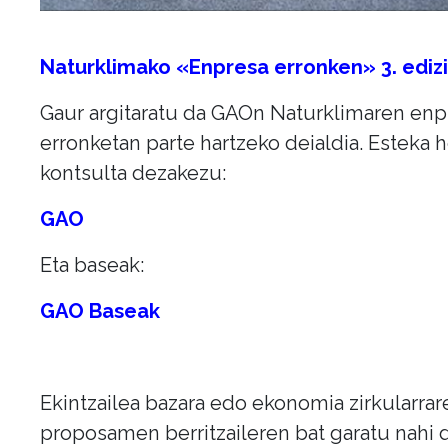
Naturklimako «Enpresa erronken» 3. edizi
Gaur argitaratu da GAOn Naturklimaren enp
erronketan parte hartzeko deialdia. Esteka 
kontsulta dezakezu:
GAO
Eta baseak:
GAO Baseak
Ekintzailea bazara edo ekonomia zirkularrar
proposamen berritzaileren bat garatu nahi