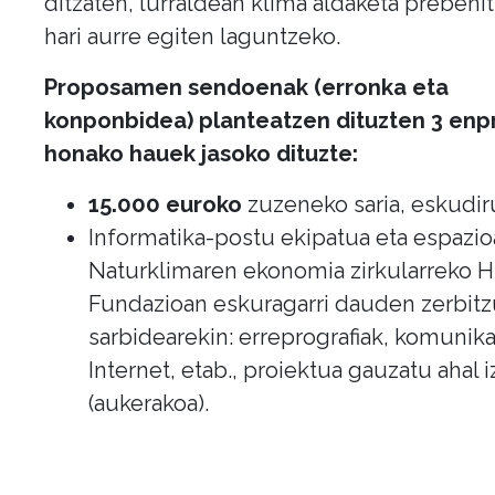
ditzaten, lurraldean klima aldaketa prebeni
hari aurre egiten laguntzeko.
Proposamen sendoenak (erronka eta
konponbidea) planteatzen dituzten 3 enp
honako hauek jasoko dituzte:
15.000 euroko
zuzeneko saria, eskudir
Informatika-postu ekipatua eta espazio
Naturklimaren ekonomia zirkularreko 
Fundazioan eskuragarri dauden zerbitz
sarbidearekin: erreprografiak, komunika
Internet, etab., proiektua gauzatu ahal 
(aukerakoa).