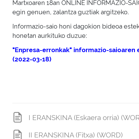
Martxoaren 18an ONLINE INFORMAZIO-SAI
egin genuen, zalantza guztiak argitzeko.
Informazio-saio honi dagokion bideoa este
honetan aurkituko duzue:
"Enpresa-erronkak" informazio-saioaren 
(2022-03-18)
I ERANSKINA (Eskaera orria) (WO
II ERANSKINA (Fitxa) (WORD)