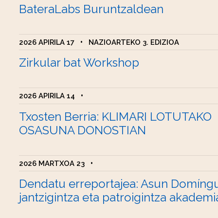
BateraLabs Buruntzaldean
2026 APIRILA 17
•
NAZIOARTEKO 3. EDIZIOA
Zirkular bat Workshop
2026 APIRILA 14
•
Txosten Berria: KLIMARI LOTUTAKO
OSASUNA DONOSTIAN
2026 MARTXOA 23
•
Dendatu erreportajea: Asun Domíng
jantzigintza eta patroigintza akademi