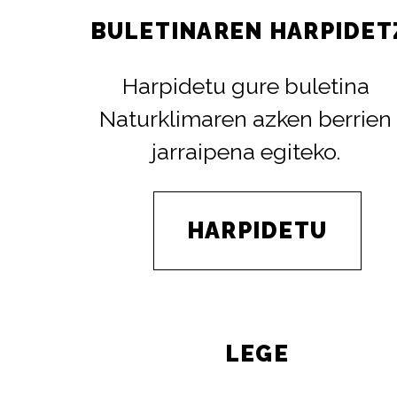
BULETINAREN HARPIDET
Harpidetu gure buletina
Naturklimaren azken berrien
jarraipena egiteko.
HARPIDETU
LEGE