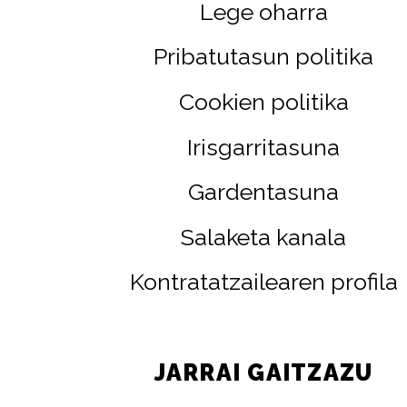
Lege oharra
Pribatutasun politika
Cookien politika
Irisgarritasuna
Gardentasuna
Salaketa kanala
Kontratatzailearen profila
JARRAI GAITZAZU