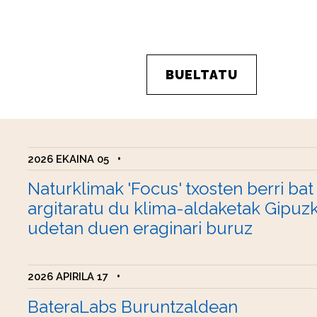
BUELTATU
2026 EKAINA 05
•
Naturklimak 'Focus' txosten berri bat
argitaratu du klima-aldaketak Gipuz
udetan duen eraginari buruz
2026 APIRILA 17
•
BateraLabs Buruntzaldean