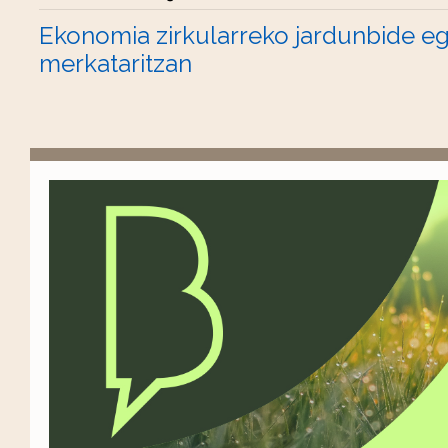
Ekonomia zirkularreko jardunbide e
merkataritzan