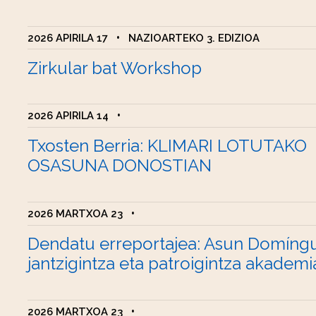
2026 APIRILA 17
•
NAZIOARTEKO 3. EDIZIOA
Zirkular bat Workshop
2026 APIRILA 14
•
Txosten Berria: KLIMARI LOTUTAKO
OSASUNA DONOSTIAN
2026 MARTXOA 23
•
Dendatu erreportajea: Asun Domíng
jantzigintza eta patroigintza akademi
2026 MARTXOA 23
•