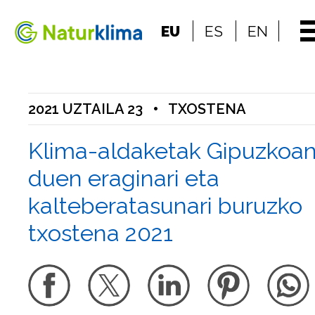
Indize nagusira jo
EU
ES
EN
Edukietara jo
2021 UZTAILA 23
•
TXOSTENA
Klima-aldaketak Gipuzkoa
duen eraginari eta
kalteberatasunari buruzko
txostena 2021