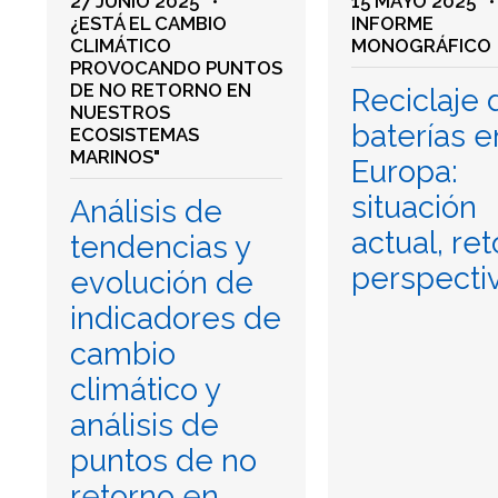
27 JUNIO 2025
•
15 MAYO 2025
¿ESTÁ EL CAMBIO
INFORME
CLIMÁTICO
MONOGRÁFICO
PROVOCANDO PUNTOS
DE NO RETORNO EN
Reciclaje 
NUESTROS
baterías e
ECOSISTEMAS
MARINOS"
Europa:
situación
Análisis de
actual, ret
tendencias y
perspecti
evolución de
indicadores de
cambio
climático y
análisis de
puntos de no
retorno en