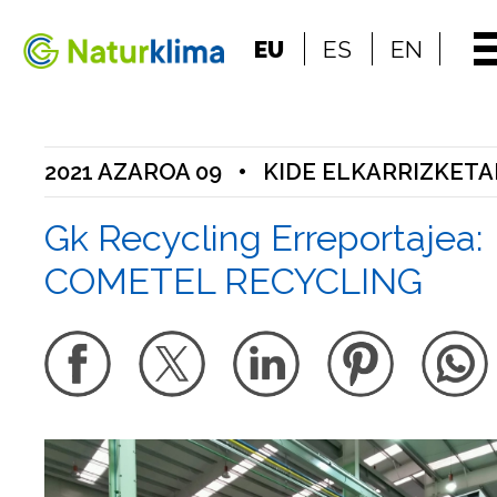
Indize nagusira jo
EU
ES
EN
Edukietara jo
2021 AZAROA 09
•
KIDE ELKARRIZKETA
Gk Recycling Erreportajea:
COMETEL RECYCLING