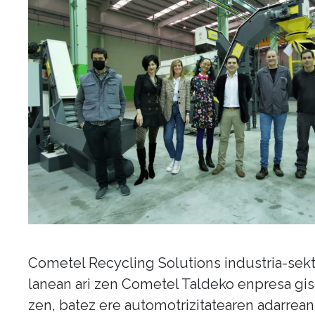
Cometel Recycling Solutions industria-sek
lanean ari zen Cometel Taldeko enpresa gisa
zen, batez ere automotrizitatearen adarrean