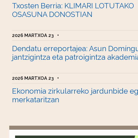
Txosten Berria: KLIMARI LOTUTAKO
OSASUNA DONOSTIAN
2026 MARTXOA 23
•
Dendatu erreportajea: Asun Domíng
jantzigintza eta patroigintza akademi
2026 MARTXOA 23
•
Ekonomia zirkularreko jardunbide e
merkataritzan