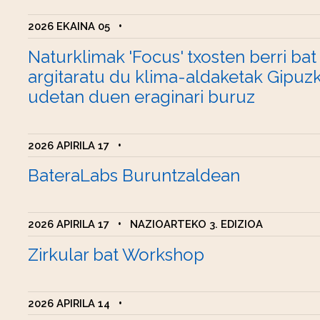
2026 EKAINA 05
•
Naturklimak 'Focus' txosten berri bat
argitaratu du klima-aldaketak Gipuz
udetan duen eraginari buruz
2026 APIRILA 17
•
BateraLabs Buruntzaldean
2026 APIRILA 17
•
NAZIOARTEKO 3. EDIZIOA
Zirkular bat Workshop
2026 APIRILA 14
•