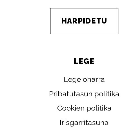
HARPIDETU
LEGE
Lege oharra
Pribatutasun politika
Cookien politika
Irisgarritasuna