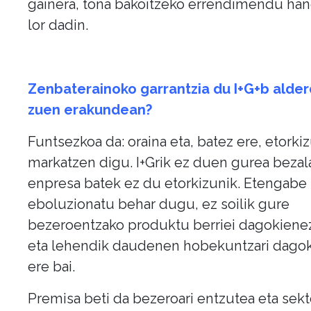
gainera, tona bakoitzeko errendimendu ha
lor dadin.
Zenbaterainoko garrantzia du I+G+b alder
zuen erakundean?
Funtsezkoa da: oraina eta, batez ere, etorki
markatzen digu. I+Grik ez duen gurea bezal
enpresa batek ez du etorkizunik. Etengabe
eboluzionatu behar dugu, ez soilik gure
bezeroentzako produktu berriei dagokienez
eta lehendik daudenen hobekuntzari dago
ere bai.
Premisa beti da bezeroari entzutea eta sek