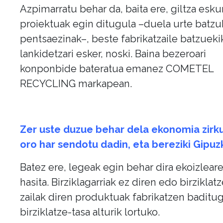
Azpimarratu behar da, baita ere, giltza esku
proiektuak egin ditugula –duela urte batzu
pentsaezinak–, beste fabrikatzaile batzueki
lankidetzari esker, noski. Baina bezeroari
konponbide bateratua emanez COMETEL
RECYCLING markapean.
Zer uste duzue behar dela ekonomia zirku
oro har sendotu dadin, eta bereziki Gipu
Batez ere, legeak egin behar dira ekoizlea
hasita. Birziklagarriak ez diren edo birziklat
zailak diren produktuak fabrikatzen baditug
birziklatze-tasa alturik lortuko.