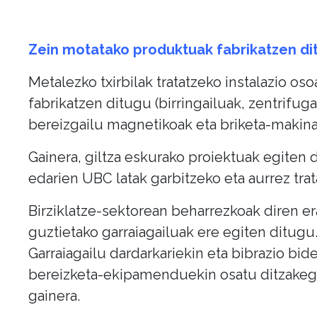
Zein motatako produktuak fabrikatzen di
Metalezko txirbilak tratatzeko instalazio oso
fabrikatzen ditugu (birringailuak, zentrifug
bereizgailu magnetikoak eta briketa-makina
Gainera, giltza eskurako proiektuak egiten 
edarien UBC latak garbitzeko eta aurrez trat
Birziklatze-sektorean beharrezkoak diren er
guztietako garraiagailuak ere egiten ditugu
Garraiagailu dardarkariekin eta bibrazio bid
bereizketa-ekipamenduekin osatu ditzakeg
gainera.