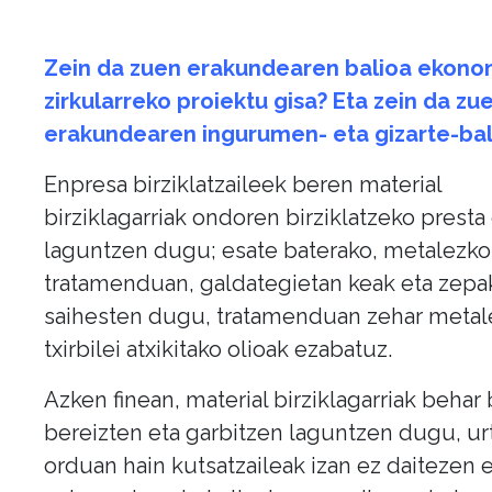
Zein da zuen erakundearen balioa ekono
zirkularreko proiektu gisa? Eta zein da zu
erakundearen ingurumen- eta gizarte-bal
Enpresa birziklatzaileek beren material
birziklagarriak ondoren birziklatzeko presta
laguntzen dugu; esate baterako, metalezko 
tratamenduan, galdategietan keak eta zepa
saihesten dugu, tratamenduan zehar metal
txirbilei atxikitako olioak ezabatuz.
Azken finean, material birziklagarriak behar
bereizten eta garbitzen laguntzen dugu, ur
orduan hain kutsatzaileak izan ez daitezen e