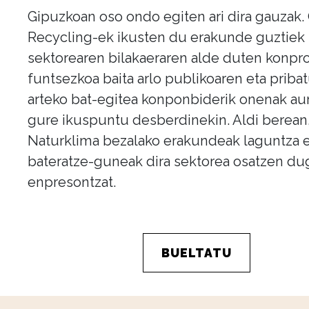
Gipuzkoan oso ondo egiten ari dira gauzak.
Recycling-ek ikusten du erakunde guztiek
sektorearen bilakaeraren alde duten konpr
funtsezkoa baita arlo publikoaren eta priba
arteko bat-egitea konponbiderik onenak aur
gure ikuspuntu desberdinekin. Aldi berean
Naturklima bezalako erakundeak laguntza 
bateratze-guneak dira sektorea osatzen d
enpresontzat.
BUELTATU