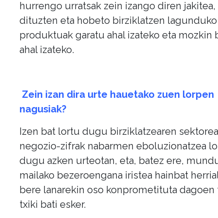
hurrengo urratsak zein izango diren jakitea,
dituzten eta hobeto birziklatzen lagunduko
produktuak garatu ahal izateko eta mozkin b
ahal izateko.
Zein izan dira urte hauetako zuen lorpen
nagusiak?
Izen bat lortu dugu birziklatzearen sektore
negozio-zifrak nabarmen eboluzionatzea lo
dugu azken urteotan, eta, batez ere, mund
mailako bezeroengana iristea hainbat herria
bere lanarekin oso konprometituta dagoen 
txiki bati esker.