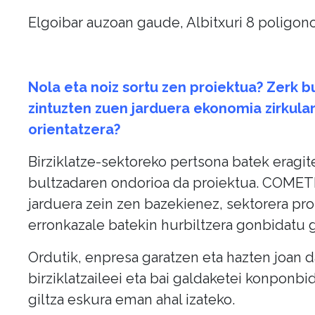
Elgoibar auzoan gaude, Albitxuri 8 poligon
Nola eta noiz sortu zen proiektua? Zerk b
zintuzten zuen jarduera ekonomia zirkula
orientatzera?
Birziklatze-sektoreko pertsona batek eragi
bultzadaren ondorioa da proiektua. COME
jarduera zein zen bazekienez, sektorera pro
erronkazale batekin hurbiltzera gonbidatu 
Ordutik, enpresa garatzen eta hazten joan d
birziklatzaileei eta bai galdaketei konponbi
giltza eskura eman ahal izateko.