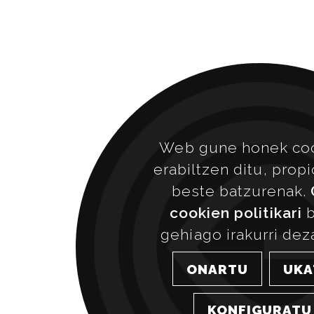
Web gune honek co
erabiltzen ditu, prop
beste batzurenak.
cookien politikari
b
gehiago irakurri dez