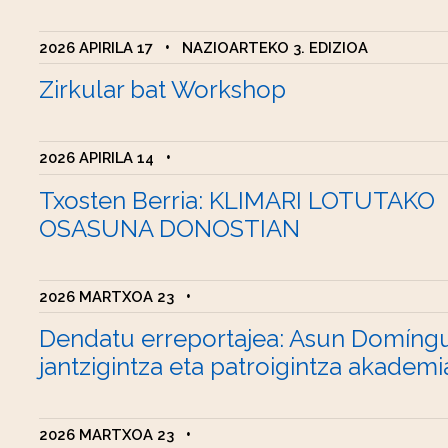
2026 APIRILA 17
•
NAZIOARTEKO 3. EDIZIOA
Zirkular bat Workshop
2026 APIRILA 14
•
Txosten Berria: KLIMARI LOTUTAKO
OSASUNA DONOSTIAN
2026 MARTXOA 23
•
Dendatu erreportajea: Asun Domíng
jantzigintza eta patroigintza akademi
2026 MARTXOA 23
•