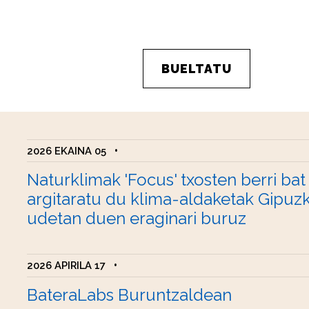
BUELTATU
2026 EKAINA 05
•
Naturklimak 'Focus' txosten berri bat
argitaratu du klima-aldaketak Gipuz
udetan duen eraginari buruz
2026 APIRILA 17
•
BateraLabs Buruntzaldean