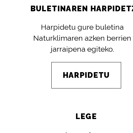
BULETINAREN HARPIDET
Harpidetu gure buletina
Naturklimaren azken berrien
jarraipena egiteko.
HARPIDETU
LEGE