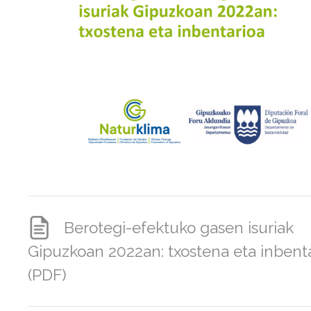
Berotegi-efektuko gasen isuriak
Gipuzkoan 2022an: txostena eta inbent
(PDF)