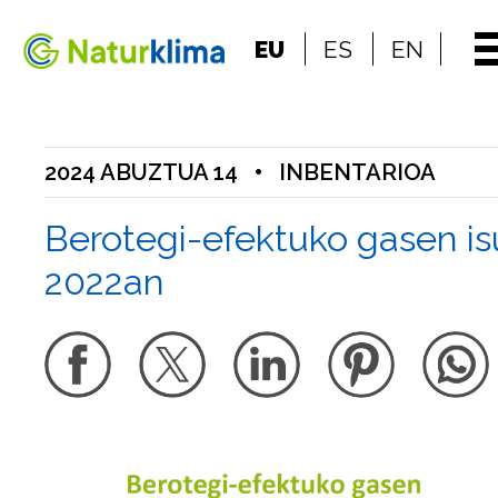
Indize nagusira jo
EU
ES
EN
Edukietara jo
2024 ABUZTUA 14
•
INBENTARIOA
Berotegi-efektuko gasen is
2022an