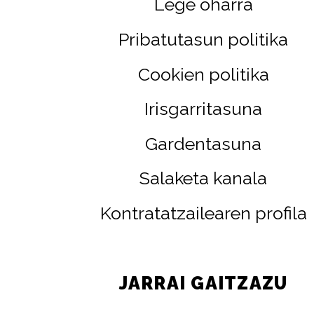
Lege oharra
Pribatutasun politika
Cookien politika
Irisgarritasuna
Gardentasuna
Salaketa kanala
Kontratatzailearen profila
JARRAI GAITZAZU