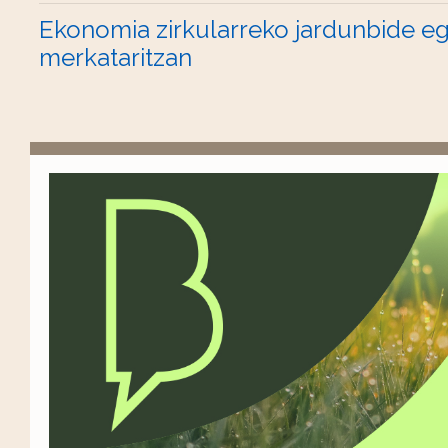
Ekonomia zirkularreko jardunbide e
merkataritzan