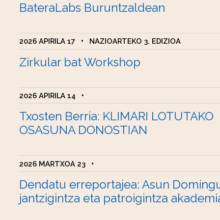
BateraLabs Buruntzaldean
2026 APIRILA 17
•
NAZIOARTEKO 3. EDIZIOA
Zirkular bat Workshop
2026 APIRILA 14
•
Txosten Berria: KLIMARI LOTUTAKO
OSASUNA DONOSTIAN
2026 MARTXOA 23
•
Dendatu erreportajea: Asun Domíng
jantzigintza eta patroigintza akademi