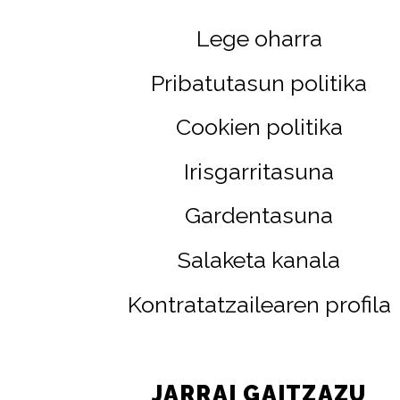
Lege oharra
Pribatutasun politika
Cookien politika
Irisgarritasuna
Gardentasuna
Salaketa kanala
Kontratatzailearen profila
JARRAI GAITZAZU