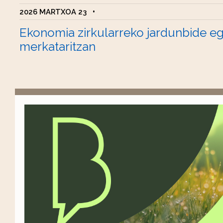
2026 MARTXOA 23
•
Ekonomia zirkularreko jardunbide e
merkataritzan