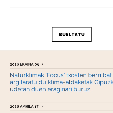
BUELTATU
2026 EKAINA 05
•
Naturklimak 'Focus' txosten berri bat
argitaratu du klima-aldaketak Gipuz
udetan duen eraginari buruz
2026 APIRILA 17
•