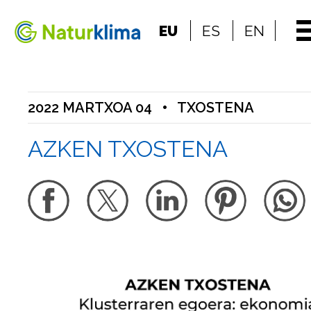
Indize nagusira jo
EU
ES
EN
Edukietara jo
2022 MARTXOA 04
•
TXOSTENA
AZKEN TXOSTENA