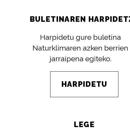
BULETINAREN HARPIDET
Harpidetu gure buletina
Naturklimaren azken berrien
jarraipena egiteko.
HARPIDETU
LEGE