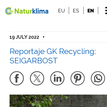
Go to the index
EU
ES
EN
Go to the content
19 JULY 2022
•
Reportaje GK Recycling:
SEIGARBOST