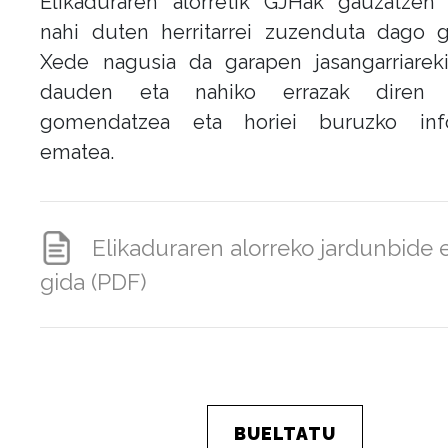
Elikaduraren alorretik GJHak gauzatzen
nahi duten herritarrei zuzenduta dago g
Xede nagusia da garapen jasangarriareki
dauden eta nahiko errazak diren e
gomendatzea eta horiei buruzko inf
ematea.
Elikaduraren alorreko jardunbide 
gida (PDF)
BUELTATU