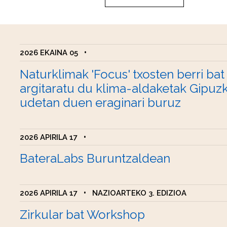
2026 EKAINA 05
•
Naturklimak 'Focus' txosten berri bat
argitaratu du klima-aldaketak Gipuz
udetan duen eraginari buruz
2026 APIRILA 17
•
BateraLabs Buruntzaldean
2026 APIRILA 17
•
NAZIOARTEKO 3. EDIZIOA
Zirkular bat Workshop