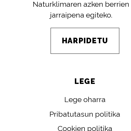
Naturklimaren azken berrien
jarraipena egiteko.
HARPIDETU
LEGE
Lege oharra
Pribatutasun politika
Cookien politika