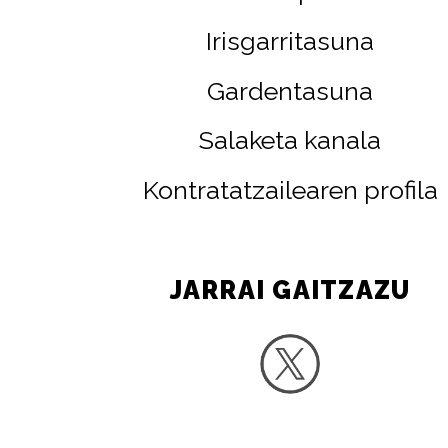
Irisgarritasuna
Gardentasuna
Salaketa kanala
Kontratatzailearen profila
JARRAI GAITZAZU