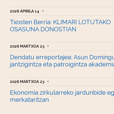
2026 APIRILA 14
•
Txosten Berria: KLIMARI LOTUTAKO
OSASUNA DONOSTIAN
2026 MARTXOA 23
•
Dendatu erreportajea: Asun Domíng
jantzigintza eta patroigintza akademi
2026 MARTXOA 23
•
Ekonomia zirkularreko jardunbide e
merkataritzan