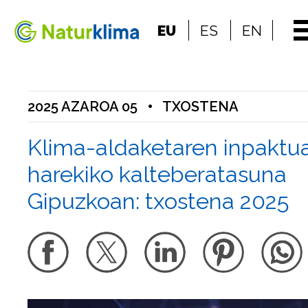
Indize nagusira jo
EU
ES
EN
Edukietara jo
2025 AZAROA 05
•
TXOSTENA
Klima-aldaketaren inpaktu
harekiko kalteberatasuna
Gipuzkoan: txostena 2025