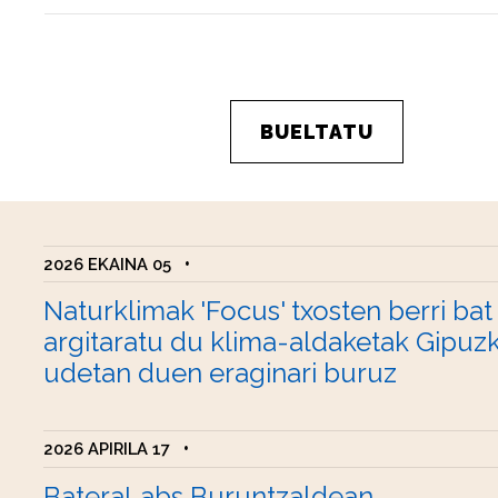
BUELTATU
2026 EKAINA 05
•
Naturklimak 'Focus' txosten berri bat
argitaratu du klima-aldaketak Gipuz
udetan duen eraginari buruz
2026 APIRILA 17
•
BateraLabs Buruntzaldean