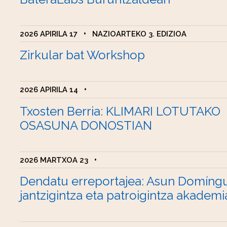
2026 APIRILA 17
•
NAZIOARTEKO 3. EDIZIOA
Zirkular bat Workshop
2026 APIRILA 14
•
Txosten Berria: KLIMARI LOTUTAKO
OSASUNA DONOSTIAN
2026 MARTXOA 23
•
Dendatu erreportajea: Asun Domíng
jantzigintza eta patroigintza akademi