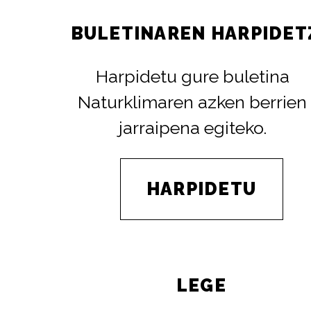
BULETINAREN HARPIDET
Harpidetu gure buletina
Naturklimaren azken berrien
jarraipena egiteko.
HARPIDETU
LEGE