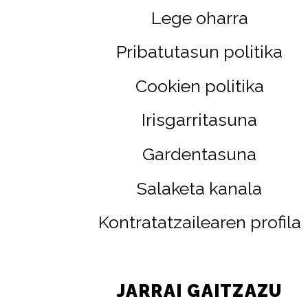
Lege oharra
Pribatutasun politika
Cookien politika
Irisgarritasuna
Gardentasuna
Salaketa kanala
Kontratatzailearen profila
JARRAI GAITZAZU