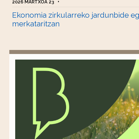
2026 MARTXOA 23
•
Ekonomia zirkularreko jardunbide e
merkataritzan