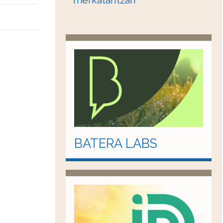
merkataritzan
BATERA LABS