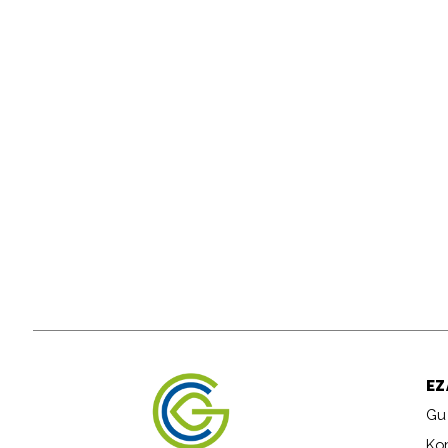
EZ
Gu
Ko