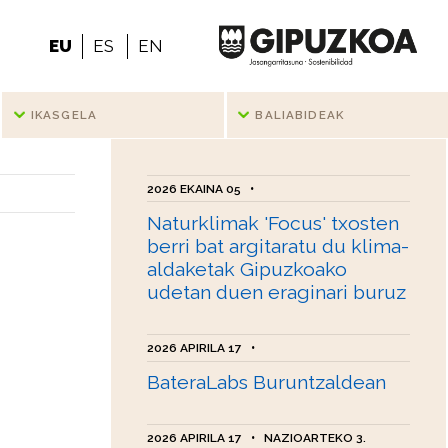
EU
ES
EN
IKASGELA
BALIABIDEAK
2026 EKAINA 05
•
Naturklimak 'Focus' txosten
berri bat argitaratu du klima-
aldaketak Gipuzkoako
udetan duen eraginari buruz
2026 APIRILA 17
•
BateraLabs Buruntzaldean
2026 APIRILA 17
•
NAZIOARTEKO 3.