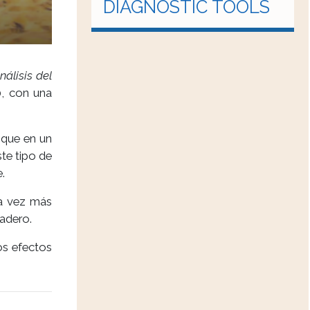
DIAGNOSTIC TOOLS
álisis del
0, con una
 que en un
te tipo de
.
da vez más
nadero.
os efectos