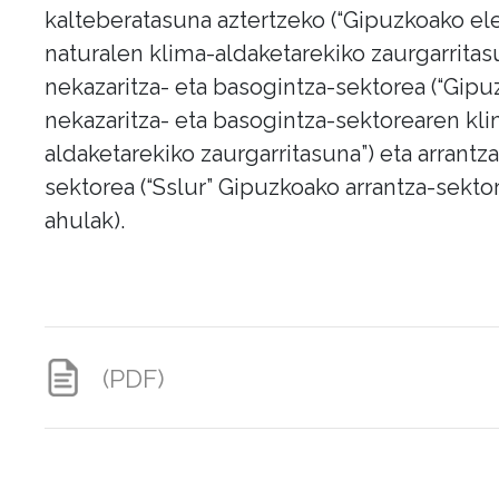
kalteberatasuna aztertzeko (“Gipuzkoako e
naturalen klima-aldaketarekiko zaurgarritasu
nekazaritza- eta basogintza-sektorea (“Gip
nekazaritza- eta basogintza-sektorearen kl
aldaketarekiko zaurgarritasuna”) eta arrantza
sektorea (“Sslur” Gipuzkoako arrantza-sekto
ahulak).
(PDF)