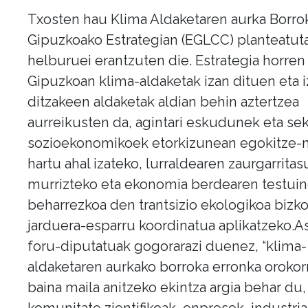
Txosten hau Klima Aldaketaren aurka Borro
Gipuzkoako Estrategian (EGLCC) planteatut
helburuei erantzuten die. Estrategia horren
Gipuzkoan klima-aldaketak izan dituen eta 
ditzakeen aldaketak aldian behin aztertzea
aurreikusten da, agintari eskudunek eta se
sozioekonomikoek etorkizunean egokitze-n
hartu ahal izateko, lurraldearen zaurgarrita
murrizteko eta ekonomia berdearen testui
beharrezkoa den trantsizio ekologikoa bizk
jarduera-esparru koordinatua aplikatzeko.A
foru-diputatuak gogorarazi duenez, “klima-
aldaketaren aurkako borroka erronka orokorr
baina maila anitzeko ekintza argia behar du
komunitate zientifikoak, enpresek, industria