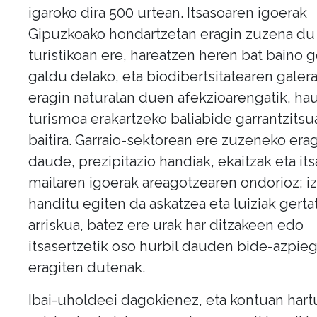
igaroko dira 500 urtean. Itsasoaren igoerak
Gipuzkoako hondartzetan eragin zuzena du
turistikoan ere, hareatzen heren bat baino 
galdu delako, eta biodibertsitatearen galer
eragin naturalan duen afekzioarengatik, ha
turismoa erakartzeko baliabide garrantzitsu
baitira. Garraio-sektorean ere zuzeneko era
daude, prezipitazio handiak, ekaitzak eta its
mailaren igoerak areagotzearen ondorioz; iz
handitu egiten da askatzea eta luiziak gert
arriskua, batez ere urak har ditzakeen edo
itsasertzetik oso hurbil dauden bide-azpieg
eragiten dutenak.
Ibai-uholdeei dagokienez, eta kontuan hart