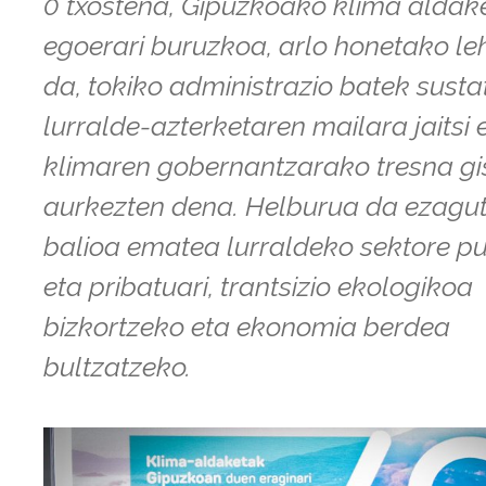
0 txostena, Gipuzkoako klima aldak
egoerari buruzkoa, arlo honetako l
da, tokiko administrazio batek susta
lurralde-azterketaren mailara jaitsi 
klimaren gobernantzarako tresna gi
aurkezten dena. Helburua da ezagut
balioa ematea lurraldeko sektore pu
eta pribatuari, trantsizio ekologikoa
bizkortzeko eta ekonomia berdea
bultzatzeko.