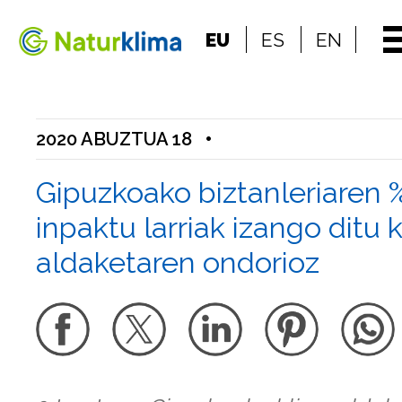
Indize nagusira jo
EU
ES
EN
Edukietara jo
2020 ABUZTUA 18
•
Gipuzkoako biztanleriaren 
inpaktu larriak izango ditu 
aldaketaren ondorioz