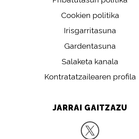
Cookien politika
Irisgarritasuna
Gardentasuna
Salaketa kanala
Kontratatzailearen profila
JARRAI GAITZAZU