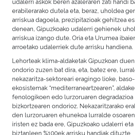
udalerri askok beren azaleraren zati handi ba
erabilerarako dutela eta, beraz, uholdea ge
arriskua dagoela, prezipitazioak gehitzea e
denean, Gipuzkoako udalerri gehienek uho
arriskua izango dute. Oria eta Urumea ibaie
arroetako udalerriek dute arrisku handiena.
Lehorteak klima-aldaketak Gipuzkoan duen
ondorio zuzen bat dira, eta, batez ere, lurra
nekazaritza-sektoreari eragingo lioke, baso-
ekosistemak “mediterraneartzearen”, aldake
fenologikoen edo lurzoruaren degradazioa
bizkortzearen ondorioz. Nekazaritzarako era
den lurzoruaren ehunekoa lurralde osoaren
iristen ez bada ere, Gipuzkoako udalerri eta
biztanleen %100ek arrisku handiak dituzte