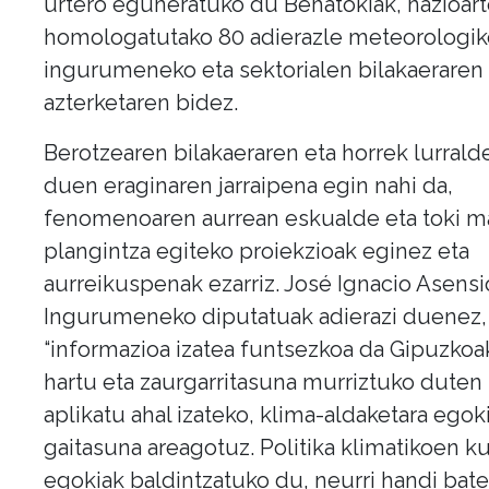
urtero eguneratuko du Behatokiak, nazioar
homologatutako 80 adierazle meteorologik
ingurumeneko eta sektorialen bilakaeraren
azterketaren bidez.
Berotzearen bilakaeraren eta horrek lurrald
duen eraginaren jarraipena egin nahi da,
fenomenoaren aurrean eskualde eta toki m
plangintza egiteko proiekzioak eginez eta
aurreikuspenak ezarriz. José Ignacio Asensi
Ingurumeneko diputatuak adierazi duenez,
“informazioa izatea funtsezkoa da Gipuzkoa
hartu eta zaurgarritasuna murriztuko duten 
aplikatu ahal izateko, klima-aldaketara egok
gaitasuna areagotuz. Politika klimatikoen 
egokiak baldintzatuko du, neurri handi bate