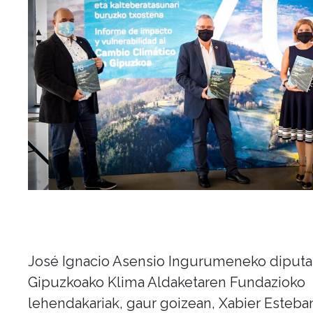
José Ignacio Asensio Ingurumeneko diputa
Gipuzkoako Klima Aldaketaren Fundazioko
lehendakariak, gaur goizean, Xabier Esteba