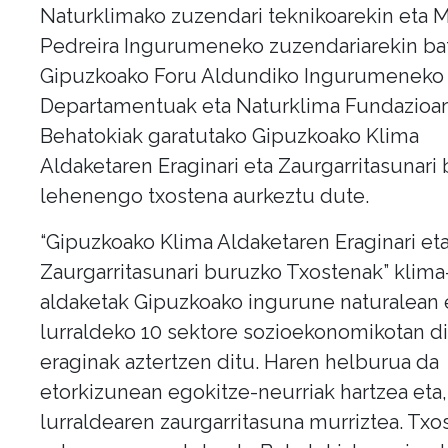
Naturklimako zuzendari teknikoarekin eta 
Pedreira Ingurumeneko zuzendariarekin bat
Gipuzkoako Foru Aldundiko Ingurumeneko
Departamentuak eta Naturklima Fundazioa
Behatokiak garatutako Gipuzkoako Klima
Aldaketaren Eraginari eta Zaurgarritasunari
lehenengo txostena aurkeztu dute.
“Gipuzkoako Klima Aldaketaren Eraginari et
Zaurgarritasunari buruzko Txostenak” klima
aldaketak Gipuzkoako ingurune naturalean 
lurraldeko 10 sektore sozioekonomikotan d
eraginak aztertzen ditu. Haren helburua da
etorkizunean egokitze-neurriak hartzea eta, 
lurraldearen zaurgarritasuna murriztea. Txo