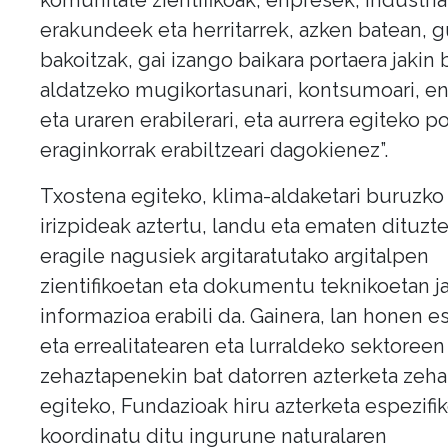
erakundeek eta herritarrek, azken batean, 
bakoitzak, gai izango baikara portaera jakin
aldatzeko mugikortasunari, kontsumoari, e
eta uraren erabilerari, eta aurrera egiteko po
eraginkorrak erabiltzeari dagokienez”.
Txostena egiteko, klima-aldaketari buruzko
irizpideak aztertu, landu eta ematen dituzt
eragile nagusiek argitaratutako argitalpen
zientifikoetan eta dokumentu teknikoetan j
informazioa erabili da. Gainera, lan honen e
eta errealitatearen eta lurraldeko sektoreen
zehaztapenekin bat datorren azterketa zeh
egiteko, Fundazioak hiru azterketa espezifi
koordinatu ditu ingurune naturalaren