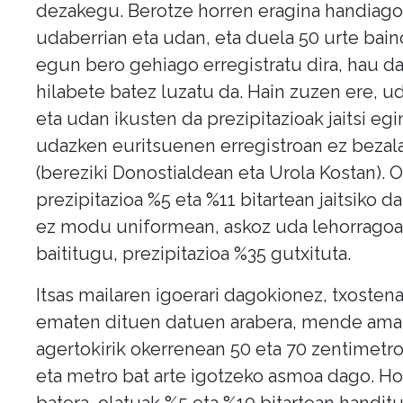
dezakegu. Berotze horren eragina handiago
udaberrian eta udan, eta duela 50 urte bain
egun bero gehiago erregistratu dira, hau da
hilabete batez luzatu da. Hain zuzen ere, u
eta udan ikusten da prezipitazioak jaitsi egin
udazken euritsuenen erregistroan ez bezal
(bereziki Donostialdean eta Urola Kostan). O
prezipitazioa %5 eta %11 bitartean jaitsiko da
ez modu uniformean, askoz uda lehorragoa
baititugu, prezipitazioa %35 gutxituta.
Itsas mailaren igoerari dagokionez, txosten
ematen dituen datuen arabera, mende ama
agertokirik okerrenean 50 eta 70 zentimetro
eta metro bat arte igotzeko asmoa dago. Ho
batera, olatuak %5 eta %10 bitartean handitu