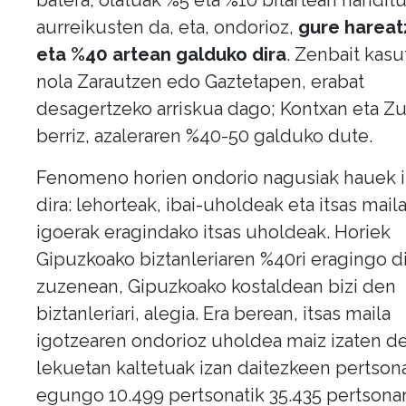
aurreikusten da, eta, ondorioz,
gure hareat
eta %40 artean galduko dira
. Zenbait kasu
nola Zarautzen edo Gaztetapen, erabat
desagertzeko arriskua dago; Kontxan eta Z
berriz, azaleraren %40-50 galduko dute.
Fenomeno horien ondorio nagusiak hauek 
dira: lehorteak, ibai-uholdeak eta itsas mail
igoerak eragindako itsas uholdeak. Horiek
Gipuzkoako biztanleriaren %40ri eragingo d
zuzenean, Gipuzkoako kostaldean bizi den
biztanleriari, alegia. Era berean, itsas maila
igotzearen ondorioz uholdea maiz izaten d
lekuetan kaltetuak izan daitezkeen pertson
egungo 10.499 pertsonatik 35.435 pertsona