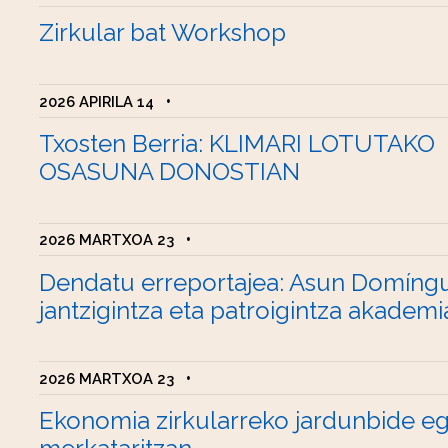
Zirkular bat Workshop
2026 APIRILA 14
•
Txosten Berria: KLIMARI LOTUTAKO
OSASUNA DONOSTIAN
2026 MARTXOA 23
•
Dendatu erreportajea: Asun Domíng
jantzigintza eta patroigintza akademi
2026 MARTXOA 23
•
Ekonomia zirkularreko jardunbide e