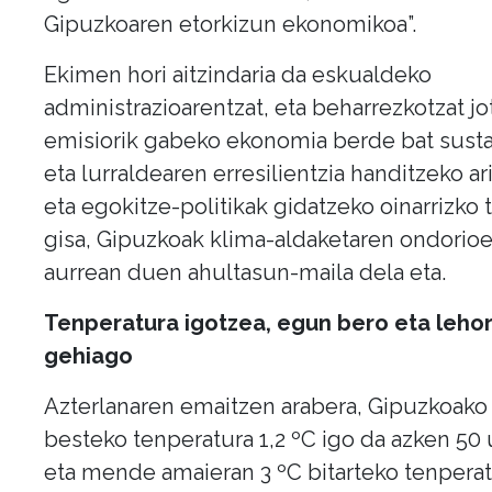
Gipuzkoaren etorkizun ekonomikoa”.
Ekimen hori aitzindaria da eskualdeko
administrazioarentzat, eta beharrezkotzat j
emisiorik gabeko ekonomia berde bat sust
eta lurraldearen erresilientzia handitzeko ar
eta egokitze-politikak gidatzeko oinarrizko 
gisa, Gipuzkoak klima-aldaketaren ondorio
aurrean duen ahultasun-maila dela eta.
Tenperatura igotzea, egun bero eta leho
gehiago
Azterlanaren emaitzen arabera, Gipuzkoako
besteko tenperatura 1,2 ºC igo da azken 50 
eta mende amaieran 3 ºC bitarteko tenperat