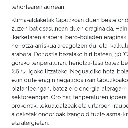
lehortearen aurrean.
Klima-aldaketak Gipuzkoan duen beste ond
zuzen bat osasunean duen eragina da. Hain
ikerketaren arabera, bero-boladen eraginak
heriotza-arriskua areagotzen du, eta, kalku
arabera, Donostia bezalako hiri batean, 30 °C
gorako tenperaturan, heriotza-tasa batez b
%6,54 igoko litzateke. Negualdiko hotz-bol
ezin dute eragin negatiboa izan Gipuzkoak
biztanleengan, batez ere energia-ateragarri
sektoreengan. Oro har, tenperaturen igoera
orokorrak, lekualdatzeak eta urtaroen irau
aldaketak ondorioak izango dituzte asma-kr
eta alergietan.