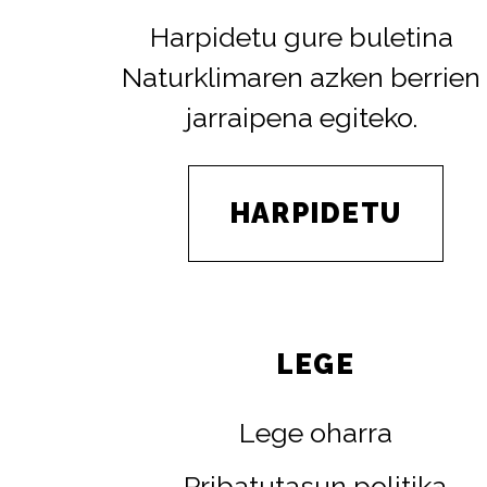
Harpidetu gure buletina
Naturklimaren azken berrien
jarraipena egiteko.
HARPIDETU
LEGE
Lege oharra
Pribatutasun politika