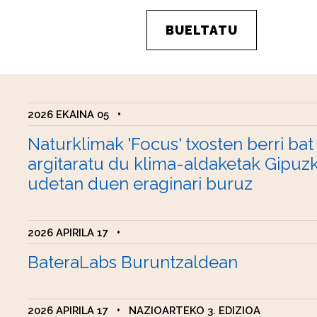
BUELTATU
2026 EKAINA 05
•
Naturklimak 'Focus' txosten berri bat
argitaratu du klima-aldaketak Gipuz
udetan duen eraginari buruz
2026 APIRILA 17
•
BateraLabs Buruntzaldean
2026 APIRILA 17
•
NAZIOARTEKO 3. EDIZIOA