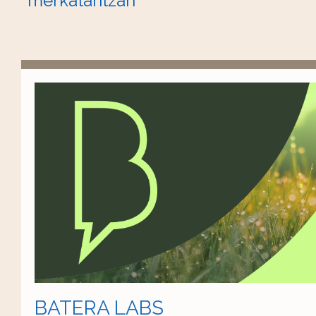
merkataritzan
BATERA LABS