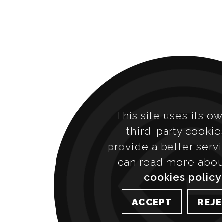
This site uses its o
third-party cookie
provide a better serv
can read more abo
cookies policy