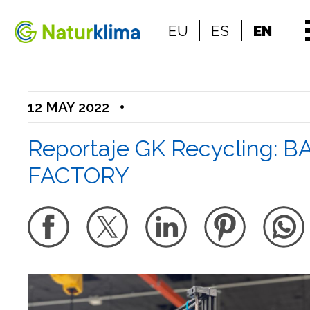
Go to the index
EU
ES
EN
Go to the content
12 MAY 2022
•
Reportaje GK Recycling: 
FACTORY