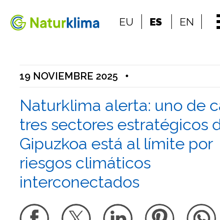
Ir al índice principal de contenidos
EU
ES
EN
Ir a los contenidos
19 NOVIEMBRE 2025
•
Naturklima alerta: uno de 
tres sectores estratégicos 
Gipuzkoa está al límite por
riesgos climáticos
interconectados