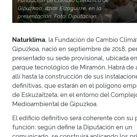
Fundación de Cambio Climático de
Gipuzkoa, Itziar Eizaguirre, en la
presentación. Foto: Diputación.
Naturklima
, la Fundación de Cambio Climá
Gipuzkoa, nació en septiembre de 2018, pe
presentado su sede provisional, ubicada en
parque tecnológico de Miramón. Habrá de 
allí hasta la construcción de sus instalacion
definitivas, que estarán en el polígono empr
de Eskuzaitzeta, en el entorno del Complej
Medioambiental de Gipuzkoa.
El edificio definitivo será coherente con su 
función: según define la Diputación en un
comunicado, se construirá aplicando los pr