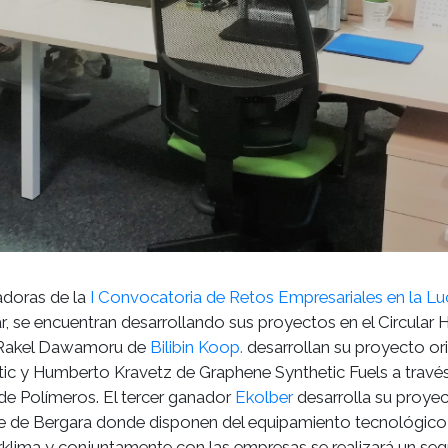
adoras de la
I Convocatoria de Retos Empresariales en la L
, se encuentran desarrollando sus proyectos en el Circular 
y Rakel Dawamoru de
Bilibin Koop.
desarrollan su proyecto or
stic y Humberto Kravetz de Graphene Synthetic Fuels a través
de Polímeros. El tercer ganador
Ekolber
desarrolla su proyec
e de Bergara donde disponen del equipamiento tecnológico
lima y conjuntamente con las empresas se realizará un se