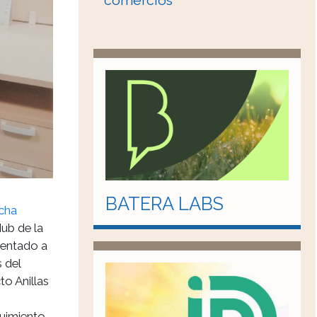
comercios
BATERA LABS
ucha
Hub de la
ientado a
 del
to Anillas
guimiento