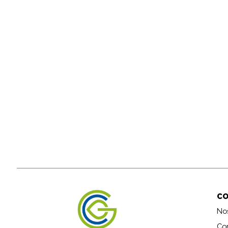
C
No
Co