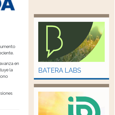
ocumento
eciente.
 avanza en
BATERA LABS
luye la
rbono
isiones