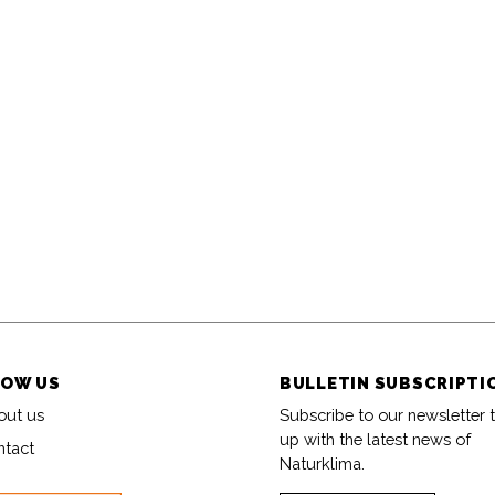
OW US
BULLETIN SUBSCRIPTI
out us
Subscribe to our newsletter 
up with the latest news of
ntact
Naturklima.