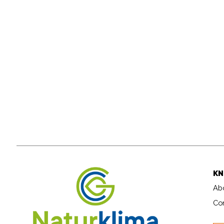
KN
Ab
Co