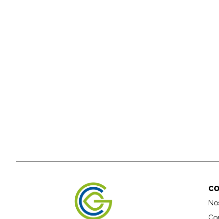
C
No
Co